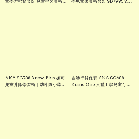
童學習枱椅套裝 兒童學習桌椅
學兒童書桌椅套裝 SD7995 &
AKA study desk chair set 專
SC630｜升降書桌+雙背椅 一年
為幼稚園至小學階段兒童設計・
保養
AKA Ergonomic study desk
& study chair set for K1 to P6
student #學習椅 #兒童書枱
sd7890 & sc630
AKA SC788 Kumo Plus 加高
香港行貨保養 AKA SC688
兒童升降學習椅｜幼稚園小學生
Kumo One 人體工學兒童可升
必買・餐枱成人書桌適用｜香港
降學習椅 附升降腳踏 無轆固定款
行貨一年保養
幼稚園至小學必買