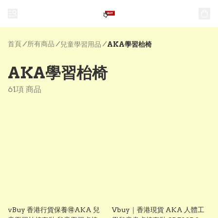
首頁
/
所有商品
/
/
兒童學習用品
AKA學習枱椅
AKA學習枱椅
61項 商品
vBuy 香港行貨保養🉐️AKA 兒
Vbuy｜香港現貨 AKA 人體工