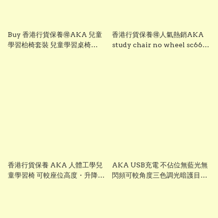
Buy 香港行貨保養🉐️AKA 兒童
香港行貨保養🉐️人氣熱銷AKA
學習枱椅套裝 兒童學習桌椅
study chair no wheel sc662
AKA study desk chair set 專
可追背可升降兒童人體工學學習
為幼稚園至小學階段兒童設計・
椅無輪 動態雙背 #學生椅#兒童
AKA Ergonomic study desk
櫈椅 #兒童書枱櫈椅 #兒童人工
& study chair set for K1 to P6
體學枱椅櫈 Popular AKA
student #學習椅 #兒童書枱
study chair no wheel sc662
sd7125 & sc630
can follow the back can lift
children ergonomic study
chair no wheel dynamic
double back #student chair
#children's chair
#children's desk chair
香港行貨保養 AKA 人體工學兒
AKA USB充電 不佔位無藍光無
#children's ergonomic
童學習椅 可較座位高度・升降腳
閃頻可較角度三色調光暗護目書
study chair
踏・透氣護脊設計・兒童書枱椅
枱燈 40/60/80cm長 SL1025
｜粉藍／粉紅 SC600