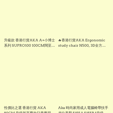
升級款 香港行貨AKA A+小博士
🔥香港行貨AKA Ergonomic
系列 SUPRO100 100CM闊至尊
study chair N500, 3D全方位
學習桌椅 兒童學習枱 人體工學設
雙重追背護人體工學學習椅帶腳
計帶木書柜可較高度升降學習枱
踏・・電腦椅 ・兒童櫈😇 給你
桌面可較斜度, 進口木材 人體工
最愛既子女最好護背椅 養成健康
學設計 #學習書桌 人工體學枱 兒
正確坐姿 #兒童書枱 #兒童椅 #
童書枱 可升降書枱 學習椅
兒童櫈 #兒童人工體學枱椅櫈
性價比之選 香港行貨 AKA
Aka 時尚家用成人電腦椅帶扶手
80CM 升級版至尊款兒童學習枱
省位美觀 5155A 5155B *升級厚