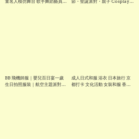
童名人模仿舞台 歌手舞蹈藝員服
節・聖誕派對・親子 Cosplay
裝 香港現貨 Lets Cosplay
Costume
BB 飛機師服｜嬰兒百日宴一歲
成人日式和服 浴衣 日本旅行 京
生日拍照服裝｜航空主題派對
都打卡 文化活動 女裝和服 香港
Costume 香港現貨
現貨