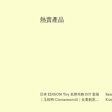
熱賣產品
日本 EDISON Toy 名牌吊飾 DIY 套裝
San
｜玉桂狗 Cinnamoroll｜女童創意手
Ku
作玩具｜Vbuy
聖誕