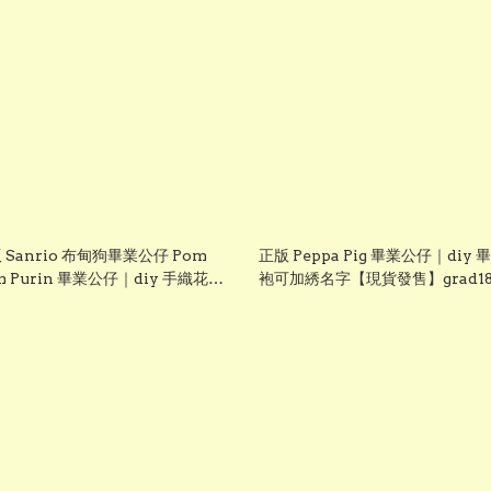
 Sanrio 布甸狗畢業公仔 Pom
正版 Peppa Pig 畢業公仔｜diy 
m Purin 畢業公仔｜diy 手織花束
袍可加綉名字【現貨發售】grad18
畢業證書｜畢業禮物推介【現貨發
grad1826