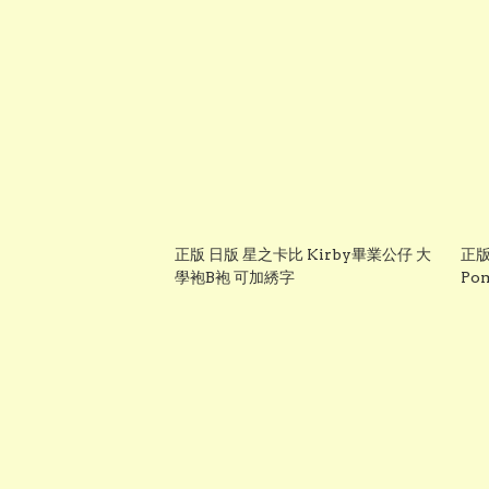
正版 日版 星之卡比 Kirby畢業公仔 大
正版
學袍B袍 可加綉字
Po
＋
售】