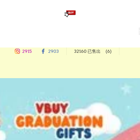
版畢業公仔
訂造公仔用畢業袍
生日派對佈置,服裝,禮物專區
Zootopia）主題生日派對用品
爆旋陀螺 Beyblade及配件
2915
2903
32160 已售出
(6)