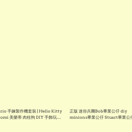
rio 手鍊製作機套裝 | Hello Kitty
正版 迷你兵團Bob畢業公仔 diy
romi 美樂蒂 肉桂狗 DIY 手飾玩具
minions畢業公仔 Stuart畢業公
禮物 生日禮物
業袍可加綉名字 minion 畢業公
Grad1852