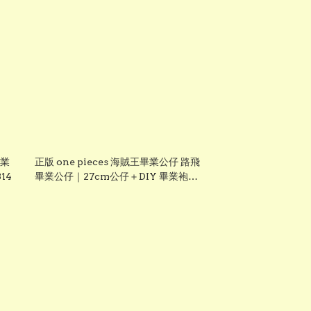
畢業
正版 one pieces 海賊王畢業公仔 路飛
14
畢業公仔｜27cm公仔＋DIY 畢業袍＋
手織花束｜可加名字刺繡｜送禮推薦
【現貨發售】grad1861