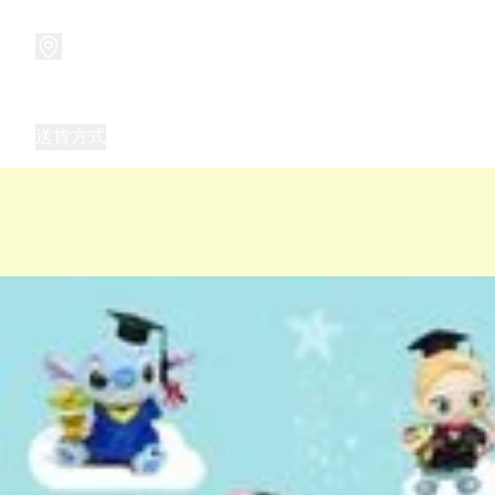
商品
兒童玩具禮品
兒童角色服 表演服
畢業禮品
正
送貨方式
Frozen 主題生日派對用品,服裝,禮物
優獸大都會（