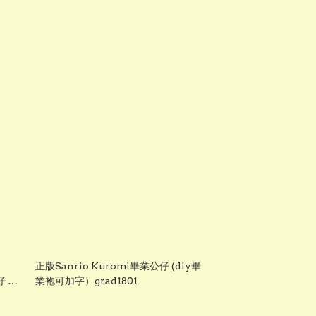
正版Sanrio Kuromi畢業公仔 (diy畢
仔 畢
業袍可加字）grad1801
仔