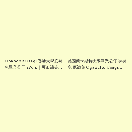
Tiga Graduation Plush)
Ultraman Tiga Graduation
25cm ｜可加繡英文名字｜畢業
Plush) 25cm ｜可加繡英文名字
禮物
｜畢業禮物
Opanchu Usagi 香港大學底褲
英國蘭卡斯特大學畢業公仔 褲褲
兔畢業公仔 27cm｜可加繡英文
兔 底褲兔 Opanchu Usagi
名字｜HKU 畢業禮物
27cm 可加繡英文名字
Lancaster University 畢業禮
物 正版香港現貨 GradBaby