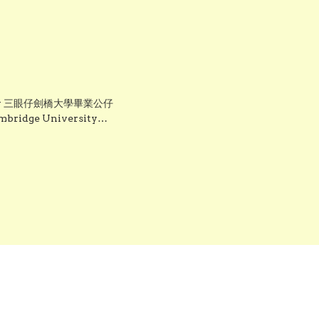
ory 三眼仔劍橋大學畢業公仔
bridge University
ion Plush 正版香港現貨 畢