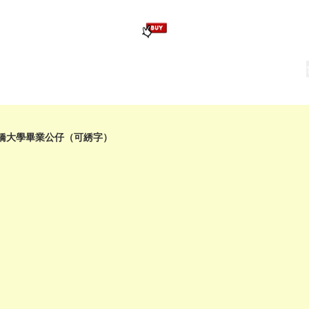
版畢業公仔
訂造公仔用畢業袍
生日派對佈置,服裝,禮物專區
Zootopia）主題生日派對用品
爆旋陀螺 Beyblade及配件
橋大學畢業公仔（可綉字）