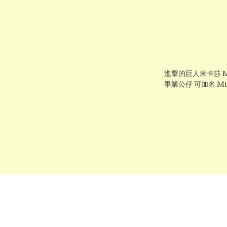
進擊的巨人米卡莎 Mi
畢業公仔 可加名 Mik
Cambridge Univ
正版香港現貨