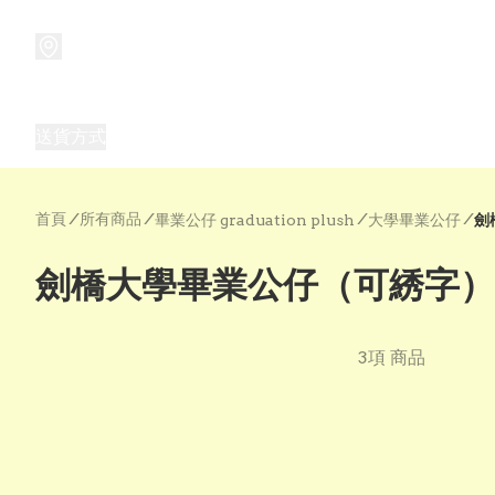
商品
兒童玩具禮品
兒童角色服 表演服
畢業禮品
正
送貨方式
Frozen 主題生日派對用品,服裝,禮物
優獸大都會（
首頁
/
所有商品
/
/
/
畢業公仔 graduation plush
大學畢業公仔
劍
劍橋大學畢業公仔（可綉字）
3項 商品