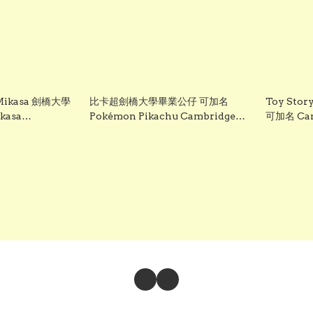
kasa 劍橋大學
比卡超劍橋大學畢業公仔 可加名
Toy St
asa
Pokémon Pikachu Cambridge
可加名 Cam
ersity 畢業禮物
University 畢業禮物 正版香港現貨
Graduat
業禮物