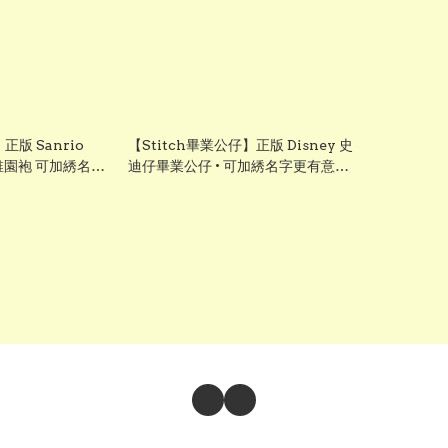
版 Sanrio
【Stitch畢業公仔】正版 Disney 史
幼稚園袍 可加綉名
迪仔畢業公仔 • 可加綉名字更有意
畢業袍｜畢業禮物推
思・DIY 畢業袍｜畢業影相必備推薦
grad1818