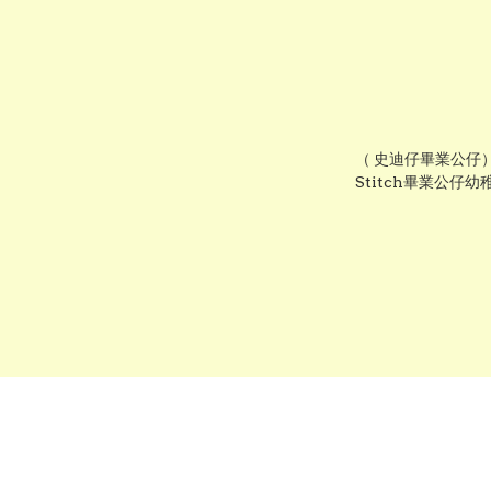
（ 史迪仔畢業公仔）正
Stitch畢業公仔
字・DIY 幼稚園
薦 grad1876