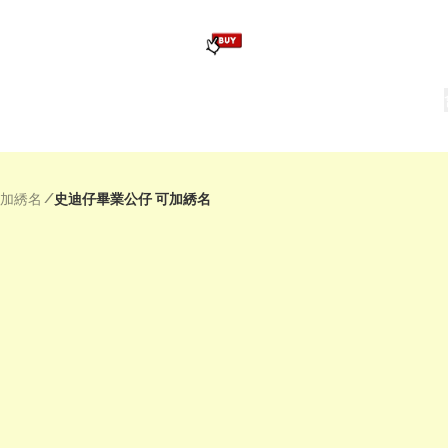
版畢業公仔
訂造公仔用畢業袍
生日派對佈置,服裝,禮物專區
Zootopia）主題生日派對用品
爆旋陀螺 Beyblade及配件
/
可加綉名
史迪仔畢業公仔 可加綉名