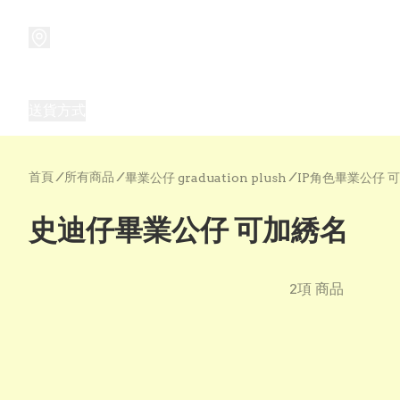
商品
兒童玩具禮品
兒童角色服 表演服
畢業禮品
正
送貨方式
Frozen 主題生日派對用品,服裝,禮物
優獸大都會（
首頁
/
所有商品
/
/
畢業公仔 graduation plush
IP角色畢業公仔 
史迪仔畢業公仔 可加綉名
2項 商品