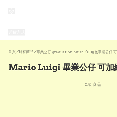
商品
兒童玩具禮品
兒童角色服 表演服
畢業禮品
正
送貨方式
Frozen 主題生日派對用品,服裝,禮物
優獸大都會（
首頁
/
所有商品
/
/
畢業公仔 graduation plush
IP角色畢業公仔 
Mario Luigi 畢業公仔 可
0項 商品