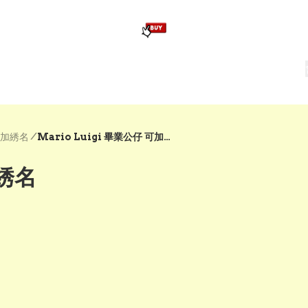
版畢業公仔
訂造公仔用畢業袍
生日派對佈置,服裝,禮物專區
Zootopia）主題生日派對用品
爆旋陀螺 Beyblade及配件
/
可加綉名
Mario Luigi 畢業公仔 可加綉名
加綉名