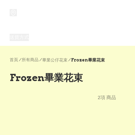
商品
兒童玩具禮品
兒童角色服 表演服
畢業禮品
正
送貨方式
Frozen 主題生日派對用品,服裝,禮物
優獸大都會（
首頁
/
所有商品
/
/
畢業公仔花束
Frozen畢業花束
Frozen畢業花束
2項 商品