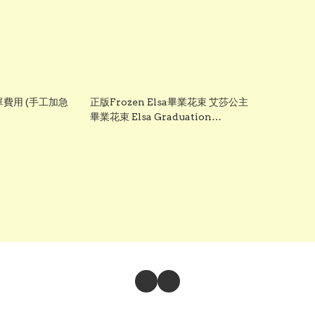
費用 (手工加急
正版Frozen Elsa畢業花束 艾莎公主
畢業花束 Elsa Graduation
Bouquet 鉤織向日葵公仔花束 畢業
禮物 畢業公仔花束