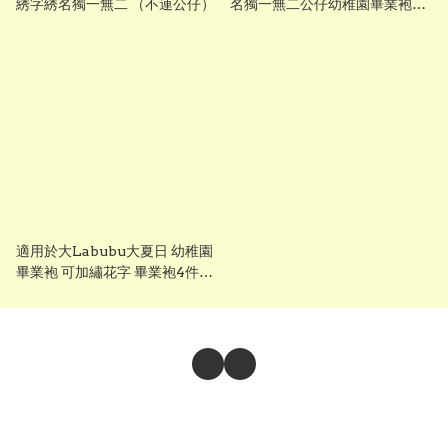
綉字綉名獨一無二 （不連公仔）
名獨一無二公仔幼稚園畢業袍
（不連公仔）
適用於大Labubu大夏日 幼稚園
畢業袍 可加繡花字 畢業袍4件套
裝(for 38至40cm高labubu公
仔穿著) 包括畢業帽，畢業領
巾，畢業袍及畢業證書 #不連
labubu玩偶 不連眼鏡及鞋 訂做
labubu畢業袍