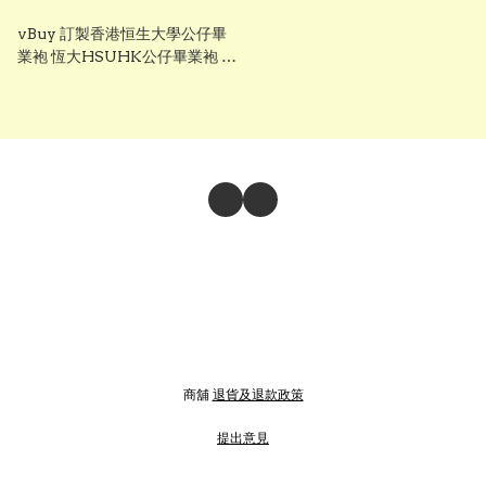
vBuy 訂製香港恒生大學公仔畢
業袍 恆大HSUHK公仔畢業袍 可
加綉字 加綉名獨一無二
商舖
退貨及退款政策
提出意見