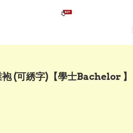
版畢業公仔
訂造公仔用畢業袍
生日派對佈置,服裝,禮物專區
Zootopia）主題生日派對用品
爆旋陀螺 Beyblade及配件
(可綉字)【學士Bachelor 】