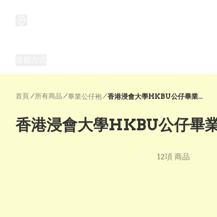
商品
兒童玩具禮品
兒童角色服 表演服
畢業禮品
正
送貨方式
Frozen 主題生日派對用品,服裝,禮物
優獸大都會（
首頁
/
所有商品
/
/
畢業公仔袍
香港浸會大學HKBU公仔畢業袍 (可綉字)【學士Bachelor 】
香港浸會大學HKBU公仔畢業袍 
12項 商品