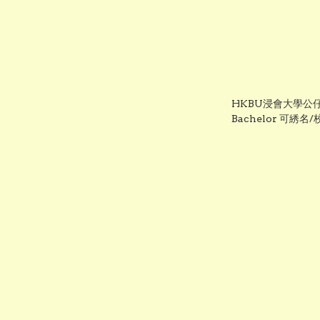
HKBU浸會大學公
Bachelor 可綉名
仔畢業袍