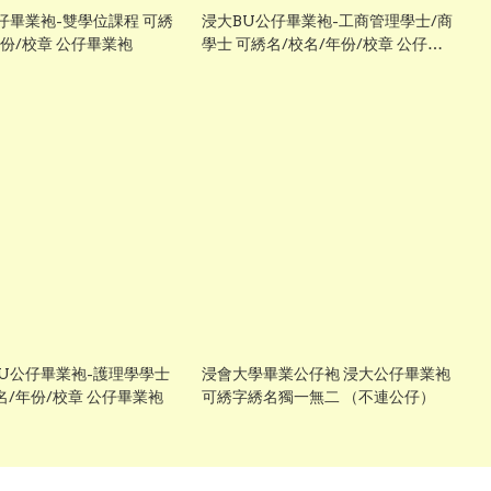
仔畢業袍-雙學位課程 可綉
浸大BU公仔畢業袍-工商管理學士/商
年份/校章 公仔畢業袍
學士 可綉名/校名/年份/校章 公仔畢
業袍
U公仔畢業袍-護理學學士
浸會大學畢業公仔袍 浸大公仔畢業袍
名/年份/校章 公仔畢業袍
可綉字綉名獨一無二 （不連公仔）