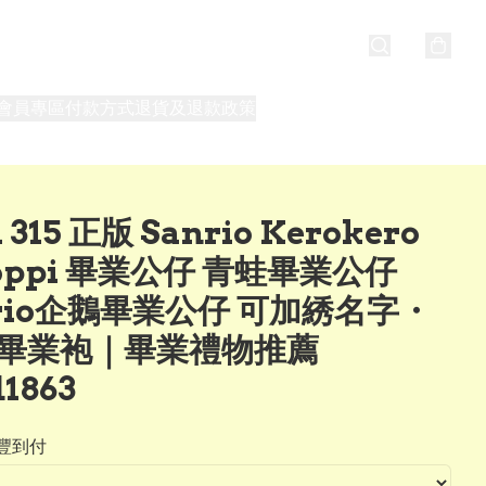
會員專區
付款方式
退貨及退款政策
最新消息
關於我們
 315 正版 Sanrio Kerokero
oppi 畢業公仔 青蛙畢業公仔
nrio企鵝畢業公仔 可加綉名字・
Y 畢業袍｜畢業禮物推薦
d1863
豐到付