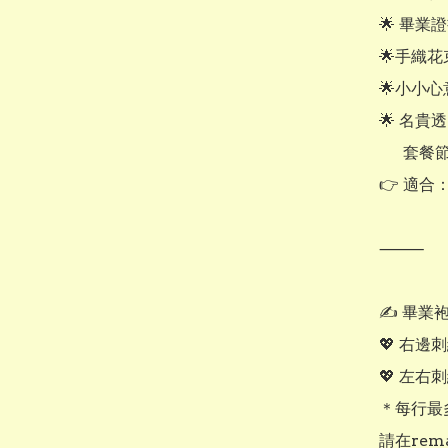
🌟 畢業
🌟手織花
🌟小小心
🌟 名貴
      套餐節省共$70

👉 適合
⸻

✍️ 畢業
💖 右邊刺
💖 左右
＊每行最多
請在rem