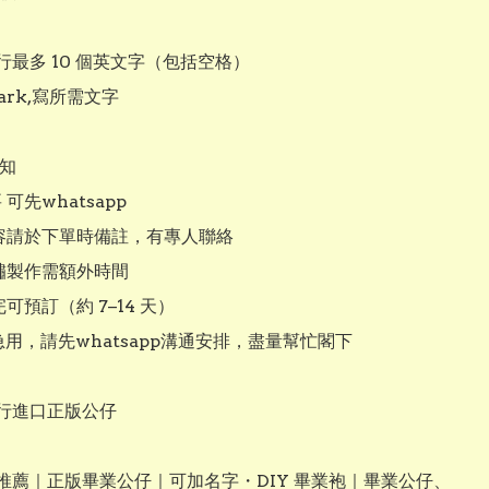
最多 10 個英文字（包括空格）

ark,寫所需文字

知

可先whatsapp

內容請於下單時備註，有專人聯絡

繡製作需額外時間

可預訂（約 7–14 天）

急用，請先whatsapp溝通安排，盡量幫忙閣下

行進口正版公仔

推薦｜正版畢業公仔｜可加名字・DIY 畢業袍｜畢業公仔、