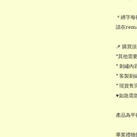
＊綉字每行
請在rem
📌 購買須
*其他需要 
* 刺繡
* 客製刺
* 現貨售完
♥️如急需
產品為平
畢業禮物