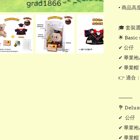
• 商品高
🎓 套裝選
🌟 Basi
✔ 公仔

✔ 畢業
✔ 畢業帽

👉 適合
⸻

💐 Delu
✔  公仔

✔ 畢業袍
✔ 畢業帽
