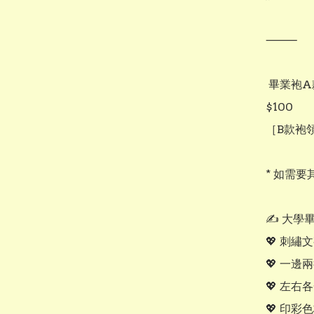
⸻

 畢業袍A款改用大學款式畢業袍B款 （默認黑袍金領），補差價：+ 
$100

［B款袍領
* 如需要
✍️ 大學
💖 刺繡文
💖 一邊兩行
💖 左右各
💖 印彩色