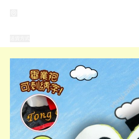
商品
兒童玩具禮品
兒童角色服 表演服
畢業禮品
正
送貨方式
Frozen 主題生日派對用品,服裝,禮物
優獸大都會（