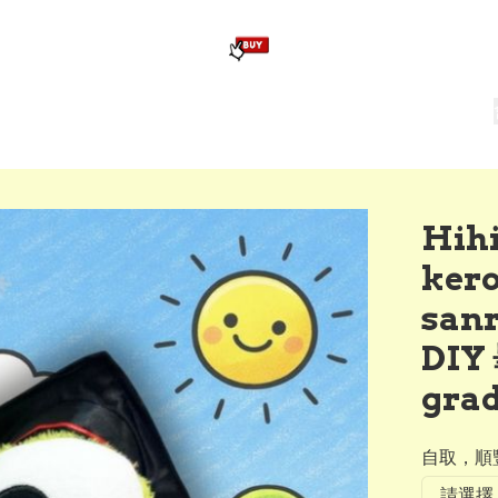
版畢業公仔
訂造公仔用畢業袍
生日派對佈置,服裝,禮物專區
Zootopia）主題生日派對用品
爆旋陀螺 Beyblade及配件
Hihi
ker
sa
DI
gra
自取，順