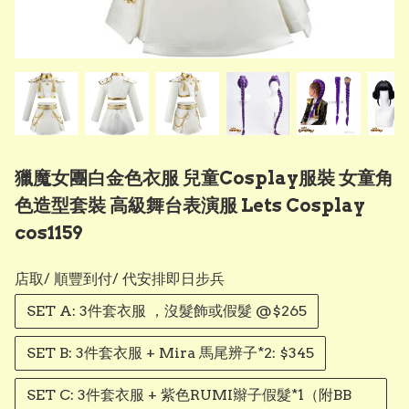
獵魔女團白金色衣服 兒童Cosplay服裝 女童角
色造型套裝 高級舞台表演服 Lets Cosplay
cos1159
店取/ 順豐到付/ 代安排即日步兵
SET A: 3件套衣服 ，沒髮飾或假髮 @$265
SET B: 3件套衣服 + Mira 馬尾辨子*2: $345
SET C: 3件套衣服 + 紫色RUMI辮子假髮*1（附BB