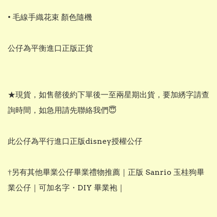
• 毛線手織花束 顏色隨機

公仔為平衡進口正版正貨

★現貨，如售罄後約下單後一至兩星期出貨，要加綉字請查
詢時間，如急用請先聯絡我們😇

此公仔為平行進口正版disney授權公仔

†另有其他畢業公仔畢業禮物推薦｜正版 Sanrio 玉桂狗畢
業公仔｜可加名字・DIY 畢業袍｜