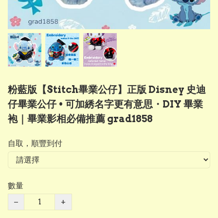
粉藍版【Stitch畢業公仔】正版 Disney 史迪
仔畢業公仔 • 可加綉名字更有意思・DIY 畢業
袍｜畢業影相必備推薦 grad1858
自取，順豐到付
數量
−
+