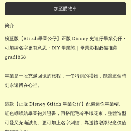
加至購物車
簡介
−
粉藍版【Stitch畢業公仔】正版 Disney 史迪仔畢業公仔 • 
可加綉名字更有意思・DIY 畢業袍｜畢業影相必備推薦 
grad1858

畢業是一段充滿回憶的旅程，一份特別的禮物，能讓這個時
刻永遠留在心裡。

這款【正版 Disney Stitch 畢業公仔】配備迷你畢業帽、
紅色蝴蝶結畢業袍與證書，再搭配毛冷手織花束，整體造型
可愛又充滿誠意。更可加上名字刺繡，為送禮增添紀念價值