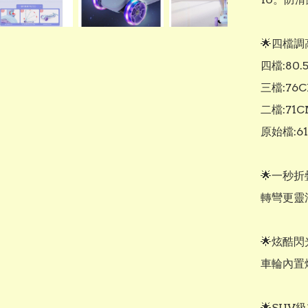
🌟四檔調
四檔:80.
三檔:76C
二檔:71C
原始檔:61
🌟一秒折
轉彎更靈
🌟炫酷閃
車輪內置
🌟SU