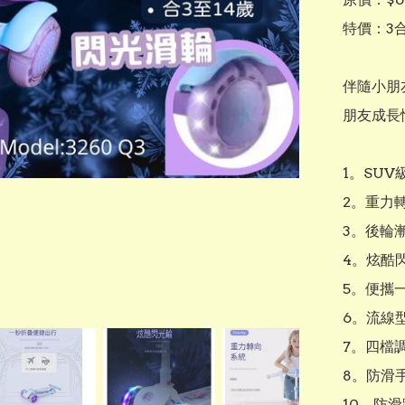
特價：3合
伴隨小朋
朋友成長
1。SU
2。重力轉
3。後輪
4。炫酷
5。便攜
6。流線型
7。四檔
8。防滑手
10。防滑