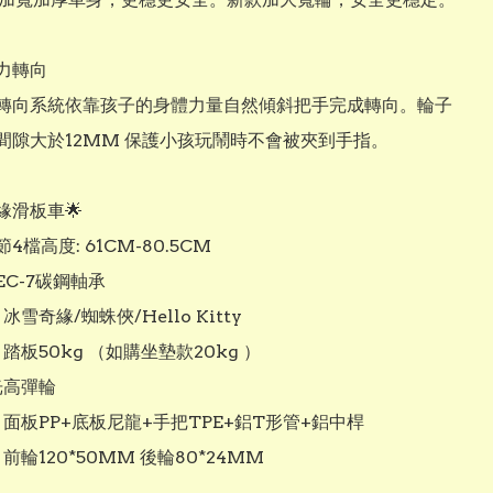
力轉向

轉向系統依靠孩子的身體力量自然傾斜把手完成轉向。輪子
間隙大於12MM 保護小孩玩鬧時不會被夾到手指。

緣滑板車🌟

檔高度: 61CM-80.5CM

EC-7碳鋼軸承

冰雪奇緣/蜘蛛俠/Hello Kitty

 踏板50kg （如購坐墊款20kg ）

光高彈輪

 面板PP+底板尼龍+手把TPE+鋁T形管+鋁中桿

前輪120*50MM 後輪80*24MM
