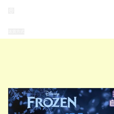
商品
兒童玩具禮品
兒童角色服 表演服
畢業禮品
正
送貨方式
Frozen 主題生日派對用品,服裝,禮物
優獸大都會（