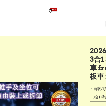
版畢業公仔
訂造公仔用畢業袍
生日派對佈置,服裝,禮物專區
Zootopia）主題生日派對用品
爆旋陀螺 Beyblade及配件
202
3合
車 fr
板車 f
・自取/
3合1 