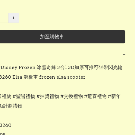
+
加至購物車
−
新Disney Frozen 冰雪奇緣 3合1 3D加厚可推可坐帶閃光輪
260 Elsa 滑板車 frozen elsa scooter

禮物 #聖誕禮物 #抽獎禮物 #交換禮物 #驚喜禮物 #新年
勵計劃禮物

3260

5
