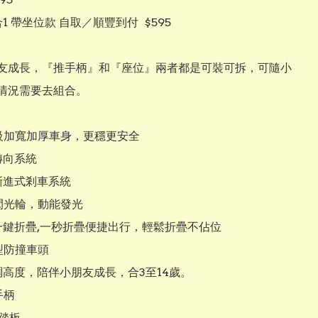
1 帶坐位款 自取／順豐到付  $595

友成長，『推手柄』和『座位』兩者都是可裝可拆，可隨小
情況需要去組合。

V級加寬加厚車身，更穩更安全

向系統

漸進式剎車系統

閃光輪，動能發光

一鍵折疊,一秒折疊便捷出行，輕鬆折疊不佔位

防撞車頭

調高度，陪伴小朋友成長，合3至14歲。

柄

踏板
