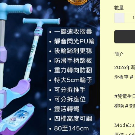
數量
−
簡介
2026年
滑板車 # 3
#兒童生日
禮物 #獎
Model: s
原價：$69