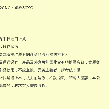
20KG・踏板50KG

為平行進口正貨

容只作參考。

標或版權均屬有關商品品牌商標的持有人

及運送過程，產品及外盒可能因此會有些擠壓痕跡，實屬難
影響使用，不設退換。完美主義者，請考慮才購。

及快遞遇上不可坑力的廷誤，不設退款，請客人體諒，本公
就快發，務求客人盡快收貨。