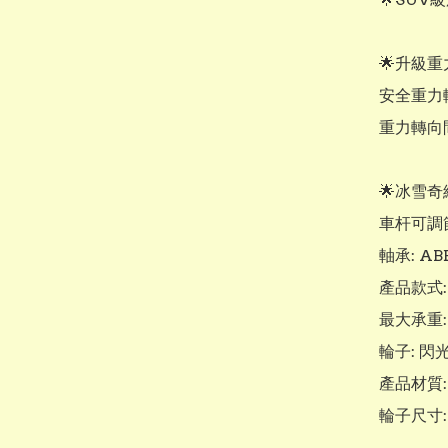
🌟升級重
安全重力
重力轉向
🌟冰雪奇
車杆可調節4
軸承: AB
產品款式: 
最大承重:
輪子: 閃
產品材質:
輪子尺寸: 