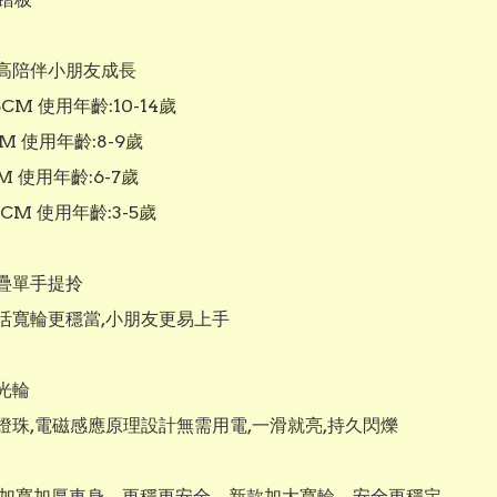
高陪伴小朋友成長

5CM 使用年齡:10-14歲

M 使用年齡:8-9歲

M 使用年齡:6-7歲

CM 使用年齡:3-5歲

疊單手提拎

活寬輪更穩當,小朋友更易上手

光輪

燈珠,電磁感應原理設計無需用電,一滑就亮,持久閃爍

V級加寬加厚車身，更穩更安全。新款加大寬輪，安全更穩定。
