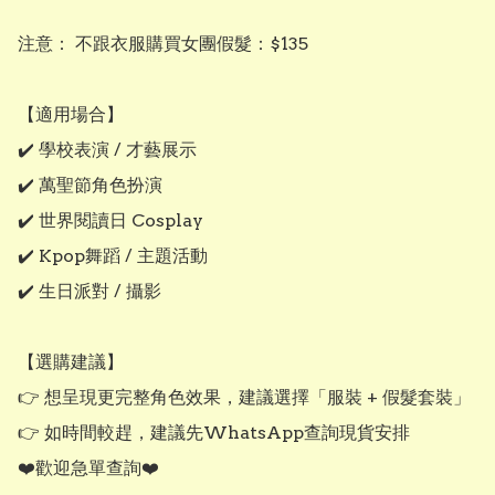
注意： 不跟衣服購買女團假髮：$135

【適用場合】

✔️ 學校表演 / 才藝展示

✔️ 萬聖節角色扮演

✔️ 世界閱讀日 Cosplay

✔️ Kpop舞蹈 / 主題活動

✔️ 生日派對 / 攝影

【選購建議】

👉 想呈現更完整角色效果，建議選擇「服裝 + 假髮套裝」

👉 如時間較趕，建議先WhatsApp查詢現貨安排

❤️歡迎急單查詢❤️
