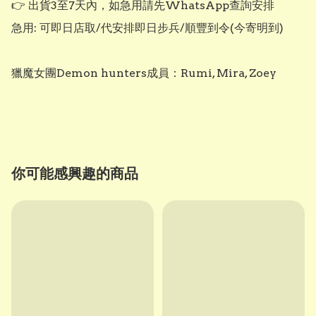
👉 出貨3至7天內，如急用請先WhatsApp查詢安排

急用: 可即日店取/代安排即日步兵/順豐到令(今寄明到)

獵魔女團Demon hunters成員：Rumi, Mira, Zoey

你可能感興趣的商品