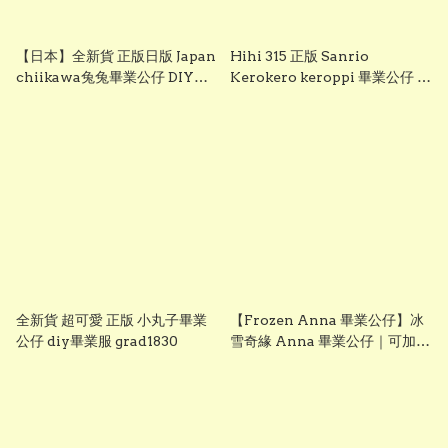
【日本】全新貨 正版日版 Japan
Hihi 315 正版 Sanrio
chiikawa兔兔畢業公仔 DIY畢
Kerokero keroppi 畢業公仔 青
業服 grad1833
蛙畢業公仔 sanrio企鵝畢業公
仔 可加綉名字・DIY 畢業袍｜畢
業禮物推薦 grad1863
全新貨 超可愛 正版 小丸子畢業
【Frozen Anna 畢業公仔】冰
公仔 diy畢業服 grad1830
雪奇緣 Anna 畢業公仔｜可加名
字刺繡｜幼稚園畢業禮物｜
vbuy grad1860