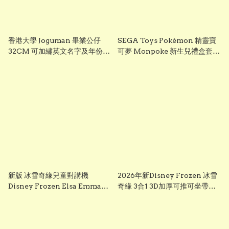
香港大學 Joguman 畢業公仔
SEGA Toys Pokémon 精靈寶
32CM 可加繡英文名字及年份
可夢 Monpoke 新生兒禮盒套裝
HKU 畢業禮物 正版香港現貨
｜寶寶初生禮物 Pikachu 毛絨
GradBaby
公仔組
新版 冰雪奇緣兒童對講機
2026年新Disney Frozen 冰雪
Disney Frozen Elsa Emma
奇緣 3合1 3D加厚可推可坐帶閃
Frozen兒童對講機玩具 frozen
光輪滑板車 frozen scooter
walkie talkie （一套兩個）
s3260 Elsa 滑板車 frozen elsa
scooter