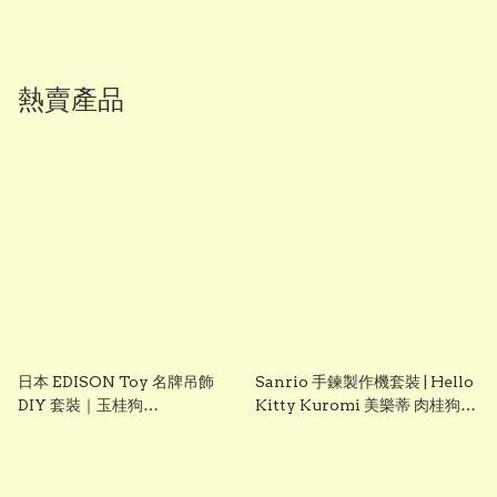
熱賣產品
日本 EDISON Toy 名牌吊飾
Sanrio 手鍊製作機套裝 | Hello
DIY 套裝｜玉桂狗
Kitty Kuromi 美樂蒂 肉桂狗
Cinnamoroll｜女童創意手作
DIY 手飾玩具 聖誕禮物 生日禮
玩具｜Vbuy
物