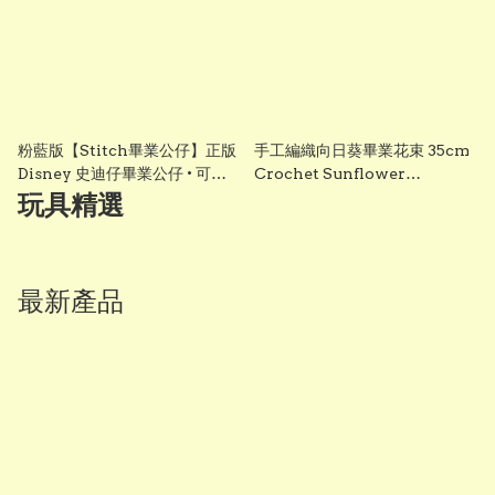
粉藍版【Stitch畢業公仔】正版
手工編織向日葵畢業花束 35cm
Disney 史迪仔畢業公仔 • 可加
Crochet Sunflower
綉名字更有意思・DIY 畢業袍｜
Graduation Bouquet 畢業禮
玩具精選
畢業影相必備推薦 grad1858
物 香港 Vbuy
最新產品