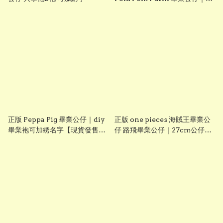
diy 手織花束＋畢業證書｜畢業
禮物推介【現貨發售】
grad1826
正版 Peppa Pig 畢業公仔｜diy
正版 one pieces 海賊王畢業公
畢業袍可加綉名字【現貨發售】
仔 路飛畢業公仔｜27cm公仔＋
grad1814
DIY 畢業袍＋手織花束｜可加名
字刺繡｜送禮推薦【現貨發售】
grad1861