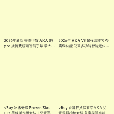
2026年新款 香港行貨 AKA S9
2026年 AKA V8 超強四核芯 帶
pro 旋轉雙鏡頭智能手錶 最大
震動功能 兒童多功能智能定位追
芒，前後雙鏡可旋轉鏡頭兒童智
蹤手錶 可上課禁用 下載
能錶， smart watch for kid 兒
whatsapp chrome, youtube,
童多功能智能定位追蹤手錶 已裝
ai apps視頻通話 ※※聖誕禮物
whatsapp facebook youtube
兒童節禮物 生日禮物 交換禮物
視頻通話 無限打出打入電話通話
multifunctional intelligent
※※聖誕禮物 兒童節禮物 生日禮
positioning and tracking
物 交換禮物 AKA S7
watch # # KIDKIS THRONE
multifunctional intelligent
positioning and tracking
watch # # KIDKIS THRONE
vBuy 冰雪奇緣 Frozen Elsa
vBuy 香港行貨保養🉐️AKA 兒
DIY 手鍊製作機套裝｜兒童手作
童學習枱椅套裝 兒童學習桌椅