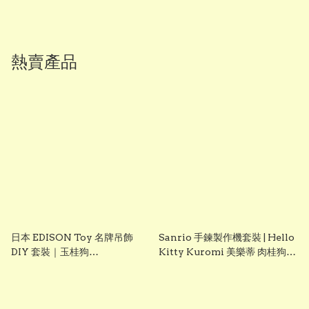
熱賣產品
日本 EDISON Toy 名牌吊飾
Sanrio 手鍊製作機套裝 | Hello
DIY 套裝｜玉桂狗
Kitty Kuromi 美樂蒂 肉桂狗
Cinnamoroll｜女童創意手作
DIY 手飾玩具 聖誕禮物 生日禮
玩具｜Vbuy
物