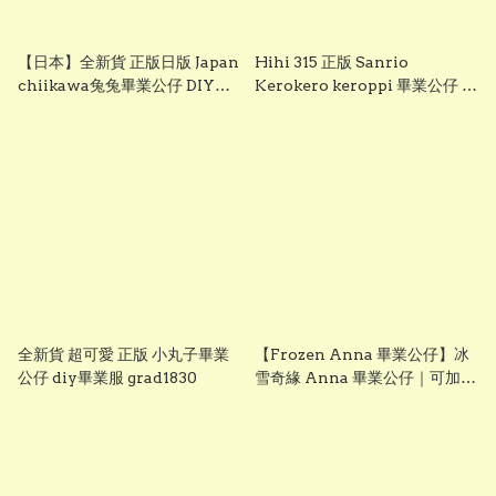
【日本】全新貨 正版日版 Japan
Hihi 315 正版 Sanrio
chiikawa兔兔畢業公仔 DIY畢
Kerokero keroppi 畢業公仔 青
業服 grad1833
蛙畢業公仔 sanrio企鵝畢業公
仔 可加綉名字・DIY 畢業袍｜畢
業禮物推薦 grad1863
全新貨 超可愛 正版 小丸子畢業
【Frozen Anna 畢業公仔】冰
公仔 diy畢業服 grad1830
雪奇緣 Anna 畢業公仔｜可加名
字刺繡｜幼稚園畢業禮物｜
vbuy grad1860