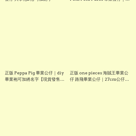
diy 手織花束＋畢業證書｜畢業
禮物推介【現貨發售】
grad1826
正版 Peppa Pig 畢業公仔｜diy
正版 one pieces 海賊王畢業公
畢業袍可加綉名字【現貨發售】
仔 路飛畢業公仔｜27cm公仔＋
grad1814
DIY 畢業袍＋手織花束｜可加名
字刺繡｜送禮推薦【現貨發售】
grad1861