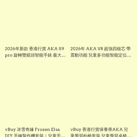
2026年新款 香港行貨 AKA S9
2026年 AKA V8 超強四核芯 帶
pro 旋轉雙鏡頭智能手錶 最大
震動功能 兒童多功能智能定位追
芒，前後雙鏡可旋轉鏡頭兒童智
蹤手錶 可上課禁用 下載
能錶， smart watch for kid 兒
whatsapp chrome, youtube,
童多功能智能定位追蹤手錶 已裝
ai apps視頻通話 ※※聖誕禮物
whatsapp facebook youtube
兒童節禮物 生日禮物 交換禮物
視頻通話 無限打出打入電話通話
multifunctional intelligent
※※聖誕禮物 兒童節禮物 生日禮
positioning and tracking
物 交換禮物 AKA S7
watch # # KIDKIS THRONE
multifunctional intelligent
positioning and tracking
watch # # KIDKIS THRONE
vBuy 冰雪奇緣 Frozen Elsa
vBuy 香港行貨保養🉐️AKA 兒
DIY 手鍊製作機套裝｜兒童手作
童學習枱椅套裝 兒童學習桌椅