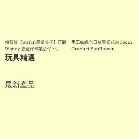
粉藍版【Stitch畢業公仔】正版
手工編織向日葵畢業花束 35cm
Disney 史迪仔畢業公仔 • 可加
Crochet Sunflower
綉名字更有意思・DIY 畢業袍｜
Graduation Bouquet 畢業禮
玩具精選
畢業影相必備推薦 grad1858
物 香港 Vbuy
最新產品