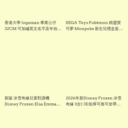
香港大學 Joguman 畢業公仔
SEGA Toys Pokémon 精靈寶
32CM 可加繡英文名字及年份
可夢 Monpoke 新生兒禮盒套裝
HKU 畢業禮物 正版香港現貨
｜寶寶初生禮物 Pikachu 毛絨
GradBaby
公仔組
新版 冰雪奇緣兒童對講機
2026年新Disney Frozen 冰雪
Disney Frozen Elsa Emma
奇緣 3合1 3D加厚可推可坐帶閃
Frozen兒童對講機玩具 frozen
光輪滑板車 frozen scooter
walkie talkie （一套兩個）
s3260 Elsa 滑板車 frozen elsa
scooter