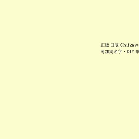
正版 日版 Chiik
可加綉名字・DIY
推薦 grad1865