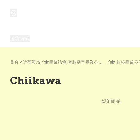
商品
兒童玩具禮品
兒童角色服 表演服
畢業禮品
正
送貨方式
Frozen 主題生日派對用品,服裝,禮物
優獸大都會（
首頁
/
所有商品
/
/
🎓畢業禮物:客製綉字畢業公仔| 公仔畢業袍 | 畢業花
Chiikawa
6項 商品