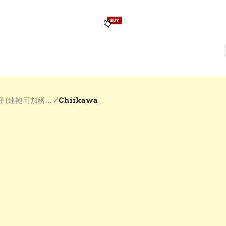
版畢業公仔
訂造公仔用畢業袍
生日派對佈置,服裝,禮物專區
Zootopia）主題生日派對用品
爆旋陀螺 Beyblade及配件
/
🎓 各校畢業公仔 (連袍 可加綉校名/學院/姓名/年份)
Chiikawa