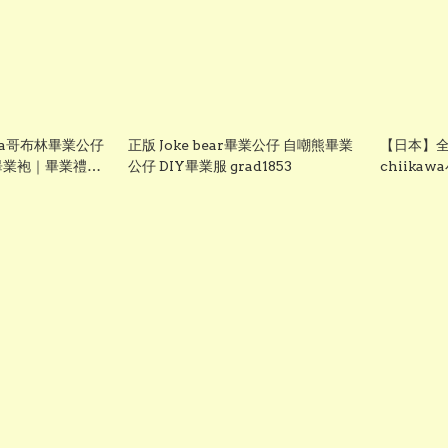
awa哥布林畢業公仔
正版 Joke bear畢業公仔 自嘲熊畢業
【日本】全
 畢業袍｜畢業禮物
公仔 DIY畢業服 grad1853
chiika
chiikaw