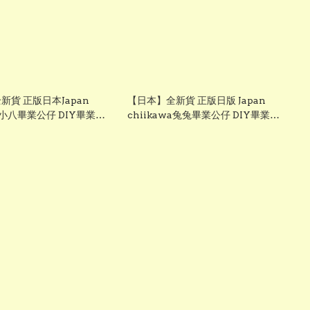
新貨 正版日本Japan
【日本】全新貨 正版日版 Japan
wa小八畢業公仔 DIY畢業服
chiikawa兔兔畢業公仔 DIY畢業服
a 飛鼠畢業公仔 grad1854
grad1833