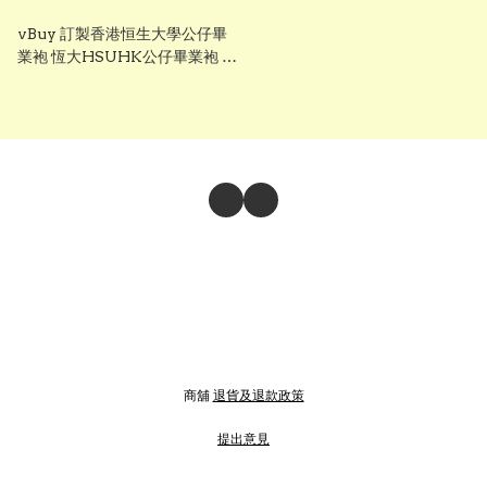
vBuy 訂製香港恒生大學公仔畢
業袍 恆大HSUHK公仔畢業袍 可
加綉字 加綉名獨一無二
商舖
退貨及退款政策
提出意見