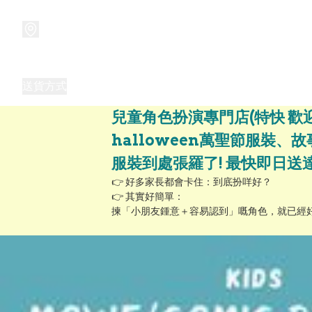
商品
兒童玩具禮品
兒童角色服 表演服
畢業禮品
正
送貨方式
Frozen 主題生日派對用品,服裝,禮物
優獸大都會（
兒童角色扮演專門店(特快 歡
halloween萬聖節服裝
服裝到處張羅了! 最快即日送達!
👉 好多家長都會卡住：到底扮咩好？

👉 其實好簡單：

揀「小朋友鍾意＋容易認到」嘅角色，就已經好夠