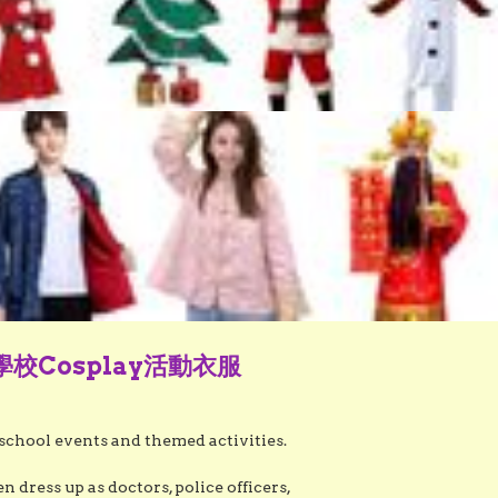
Cosplay活動衣服
school events and themed activities.

dress up as doctors, police officers, 