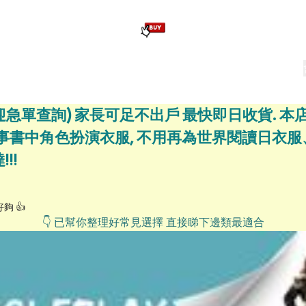
版畢業公仔
訂造公仔用畢業袍
生日派對佈置,服裝,禮物專區
Zootopia）主題生日派對用品
爆旋陀螺 Beyblade及配件
迎急單查詢) 家長可足不出戶 最快即日收貨. 
、故事書中角色扮演衣服, 不用再為世界閱讀日
!!
 👍
👇 已幫你整理好常見選擇 直接睇下邊類最適合