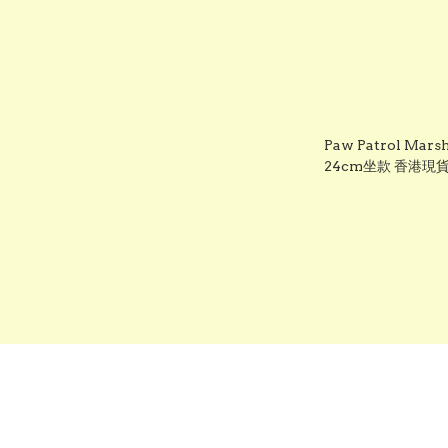
Paw Patrol Mar
24cm坐款 香