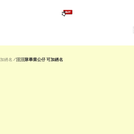
版畢業公仔
訂造公仔用畢業袍
生日派對佈置,服裝,禮物專區
Zootopia）主題生日派對用品
爆旋陀螺 Beyblade及配件
/
可加綉名
汪汪隊畢業公仔 可加綉名