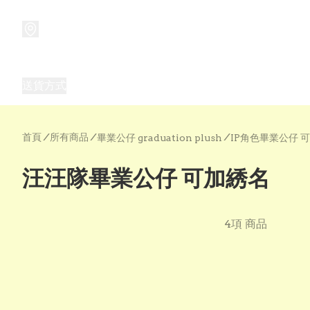
商品
兒童玩具禮品
兒童角色服 表演服
畢業禮品
正
送貨方式
Frozen 主題生日派對用品,服裝,禮物
優獸大都會（
首頁
/
所有商品
/
/
畢業公仔 graduation plush
IP角色畢業公仔 
汪汪隊畢業公仔 可加綉名
4項 商品