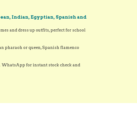
ean, Indian, Egyptian, Spanish and
s and dress up outfits, perfect for school 
ian pharaoh or queen, Spanish flamenco 
ia WhatsApp for instant stock check and 