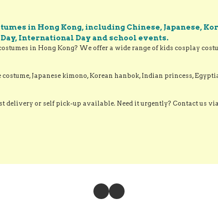
play COS1196
Cosplay
stumes in Hong Kong, including Chinese, Japanese, Kor
l Day, International Day and school events.
costumes in Hong Kong? We offer a wide range of kids cosplay costume
e costume, Japanese kimono, Korean hanbok, Indian princess, Egypt
st delivery or self pick-up available. Need it urgently? Contact us v