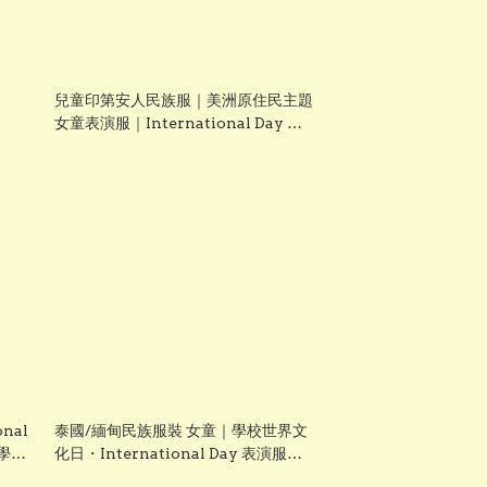
兒童印第安人民族服｜美洲原住民主題
女童表演服｜International Day 國
裝日
際民族服裝日 Costume 香港現貨
nal
泰國/緬甸民族服裝 女童｜學校世界文
 學校
化日・International Day 表演服｜
Lets Cosplay 香港現貨