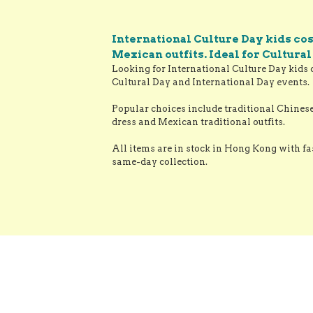
表演服 香港現貨
Cos
International Culture Day kids co
Mexican outfits. Ideal for Cultura
Looking for International Culture Day kids 
Cultural Day and International Day events.

Popular choices include traditional Chines
dress and Mexican traditional outfits.

All items are in stock in Hong Kong with fa
same-day collection.