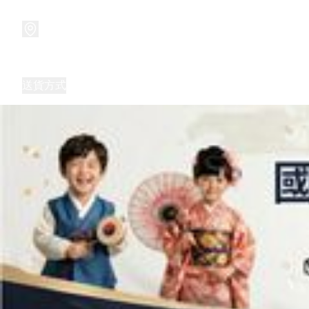
商品
兒童玩具禮品
兒童角色服 表演服
畢業禮品
正
送貨方式
Frozen 主題生日派對用品,服裝,禮物
優獸大都會（