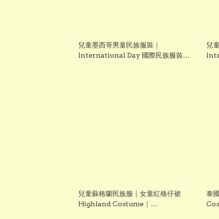
兒童墨西哥男童民族服裝｜
兒
International Day 國際民族服裝日
In
表演服
表
兒童蘇格蘭民族服｜女童紅格仔裙
泰國
Highland Costume｜
Cos
International Day 國際民族服裝日
文化