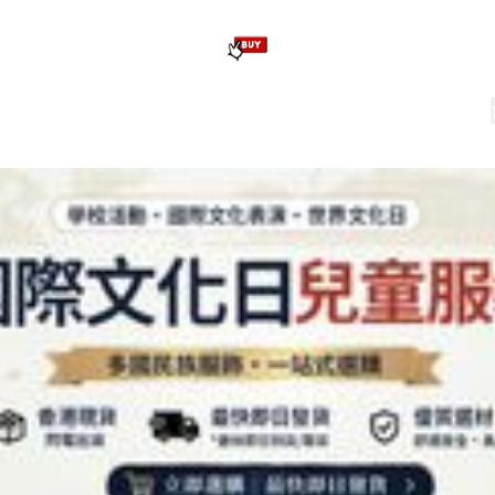
版畢業公仔
訂造公仔用畢業袍
生日派對佈置,服裝,禮物專區
Zootopia）主題生日派對用品
爆旋陀螺 Beyblade及配件