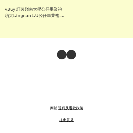
vBuy 訂製嶺南大學公仔畢業袍
嶺大Lingnan LU公仔畢業袍 可
加綉字 加1綉名獨一無二
商舖
退貨及退款政策
提出意見