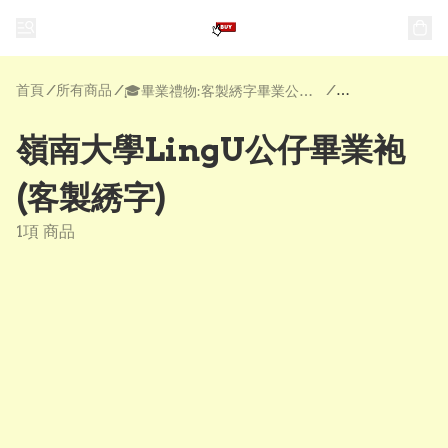
首頁
/
所有商品
/
/
🎓畢業禮物:客製綉字畢業公仔| 公仔畢業袍 | 畢業花
嶺南大學LingU公仔畢業袍
(客製綉字)
1項 商品