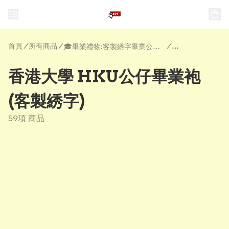
首頁
/
所有商品
/
/
🎓畢業禮物:客製綉字畢業公仔| 公仔畢業袍 | 畢業花
香港大學 HKU公仔畢業袍
(客製綉字)
59項 商品