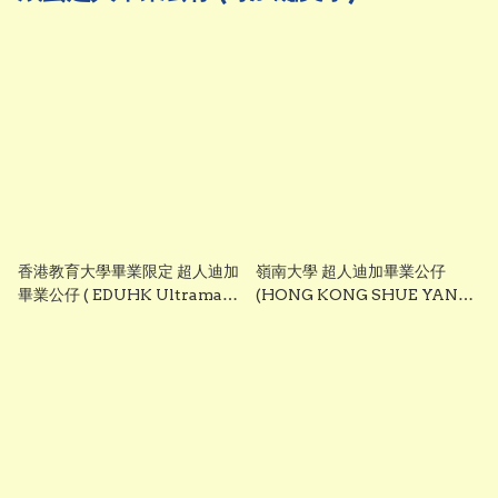
帽及畢業證書，更提供全港獨家「可加名」絲帶服務。無論
你想單隻送，定係襯埋一對作為畢業驚喜都一樣咁得體！本
地最快即日葵芳工作室自取或順豐速遞，趕畢業禮絕不優柔
寡斷！
香港教育大學畢業限定 超人迪加
嶺南大學 超人迪加畢業公仔
畢業公仔 ( EDUHK Ultraman
(HONG KONG SHUE YAN
Tiga Graduation Plush)
UNIVERSITY - Ultraman
25cm ｜可加繡英文名字｜畢業
Tiga Graduation Plush)
禮物
25cm ｜可加繡英文名字｜畢業
禮物