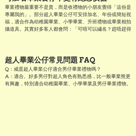
卡、繡名服務一齊做成完整畢業禮物。
畢業禮物最重要不是貴，而是收禮物的小朋友覺得「這份是
專屬我的」。部分超人畢業公仔可安排加名、年份或簡短祝
福，適合作為幼稚園畢業、小學畢業、升班禮物或畢業相拍
攝道具。其實好多客人都會問：「可唔可以繡名？趕唔趕得
切？」如果係急用，建議先 WhatsApp 查詢現貨及製作
時間，避免臨近畢業禮先發現唔夠時間。
超人畢業公仔常見問題 FAQ
Q：咸蛋超人畢業公仔適合男仔畢業禮物嗎？

A：適合。好多男仔對超人角色有熟悉感，比一般畢業熊更
有興趣，特別適合幼稚園畢業、小學畢業及男仔畢業禮物。

Q：香港有冇現貨？過兩日就係畢業禮，趕唔趕得切收到
貨？

A：其實好多客人都遇過呢個情況 😅，通常都係最後一刻
先記得買禮物！放心，我們網頁上顯示得有庫存的超人畢業
公仔全部都是「香港現貨」。如果你非常趕時間，我們支持
即日葵涌工作室自取，或者使用順豐速遞（一般寄出後 1-2 