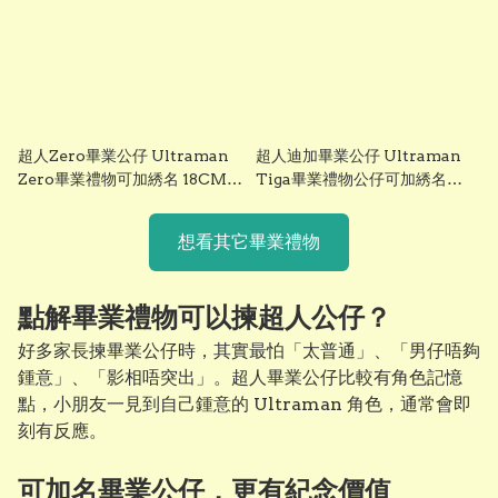
超人Zero畢業公仔 Ultraman
超人迪加畢業公仔 Ultraman
Zero畢業禮物可加綉名 18CM
Tiga畢業禮物公仔可加綉名
正版香港現貨 gradbaby
25cm 香港現貨 gradbaby
想看其它畢業禮物
點解畢業禮物可以揀超人公仔？
好多家長揀畢業公仔時，其實最怕「太普通」、「男仔唔夠
鍾意」、「影相唔突出」。超人畢業公仔比較有角色記憶
點，小朋友一見到自己鍾意的 Ultraman 角色，通常會即
刻有反應。

相比一般畢業熊，咸蛋超人畢業公仔更適合男仔畢業禮物、
幼稚園畢業禮物、小學畢業紀念，亦可以配畢業花束、畢業
可加名畢業公仔，更有紀念價值