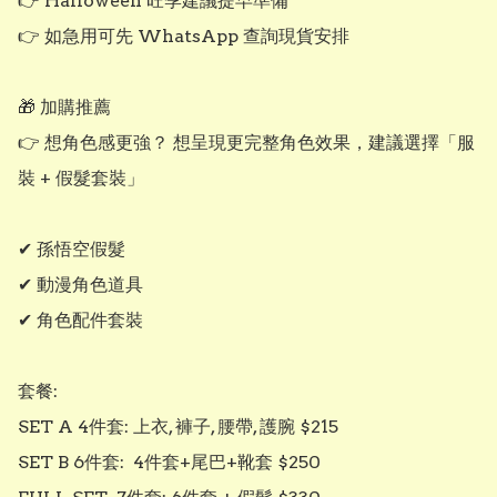
👉 Halloween 旺季建議提早準備

👉 如急用可先 WhatsApp 查詢現貨安排

🎁 加購推薦

👉 想角色感更強？ 想呈現更完整角色效果，建議選擇「服
裝 + 假髮套裝」

✔ 孫悟空假髮

✔ 動漫角色道具

✔ 角色配件套裝

套餐: 

SET A 4件套: 上衣, 褲子, 腰帶, 護腕 $215

SET B 6件套:  4件套+尾巴+靴套 $250
