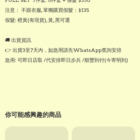
FULL SET  7件套: 6件套 + 假髮 $330

注意： 不跟衣服, 單獨購買假髮：$135

假髮: 橙黃(有現貨), 黃, 黑可選

🚚 出貨資訊

👉 出貨3至7天內，如急用請先WhatsApp查詢安排

急用: 可即日店取 /代安排即日步兵 /順豐到付(今寄明到)

你可能感興趣的商品