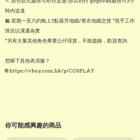
🏃 部分款式最快可即日送達/步兵到付 gogovan最快可3小
時內送達

🏪 星期一至六約晚上7點葵芳地鐵/青衣地鐵交貨 *視乎工作
情況以溝通為實

*另有大量其他角色畢業公仔現貨，不能盡錄，歡迎查詢

想睇下其他表演服？

🌐 https://vbuy.com.hk/p/COSPLAY

你可能感興趣的商品