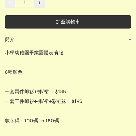
−
+
加至購物車
簡介
−
小學幼稚園畢業團體表演服

8種顏色

一套兩件卹衫+褲/裙 ：$185

一套三件卹衫+褲/裙+彩虹祙：$195

數字碼：100碼 to 180碼
