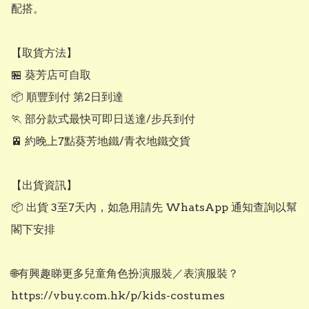
配搭。

【取貨方法】

🏪 葵芳店可自取

📦 順豐到付 第2日到達

🏃 部分款式最快可即日送達/步兵到付

🚈 約晚上7點葵芳地鐵/青衣地鐵交貨

【出貨資訊】

📦 出貨 3至7天內，如急用請先 WhatsApp 通知查詢以幫
閣下安排

🌐有興趣睇更多兒童角色扮演服裝／表演服裝？

https://vbuy.com.hk/p/kids-costumes
