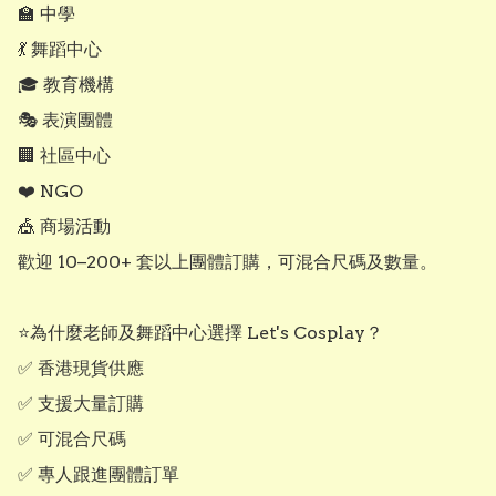
🏫 中學

💃 舞蹈中心

🎓 教育機構

🎭 表演團體

🏢 社區中心

❤️ NGO

🎪 商場活動

歡迎 10–200+ 套以上團體訂購，可混合尺碼及數量。

⭐為什麼老師及舞蹈中心選擇 Let's Cosplay？

✅ 香港現貨供應

✅ 支援大量訂購

✅ 可混合尺碼

✅ 專人跟進團體訂單
