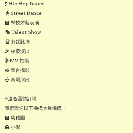
💃 Hip Hop Dance

🕺 Street Dance

🏫 學校才藝表演

🎭 Talent Show

🏆 舞蹈比賽

🎉 校慶演出

🎬 MV 拍攝

📸 舞台攝影

🎪 商場演出

⭐適合團體訂購

我們歡迎以下機構大量採購：

🏫 幼稚園

🏫 小學
