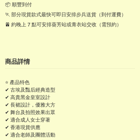
📦 順豐到付

🏃 部分現貨款式最快可即日安排步兵送貨（到付運費）

🚈 約晚上 7 點可安排葵芳站或青衣站交收（需預約）
商品詳情
⭐ 產品特色
✔ 古埃及豔后經典造型
✔ 高貴黑金皇室設計
✔ 長裙設計，優雅大方
✔ 舞台及拍照效果出眾
✔ 適合成人女士穿著
✔ 香港現貨供應
✔ 適合老師及團體活動