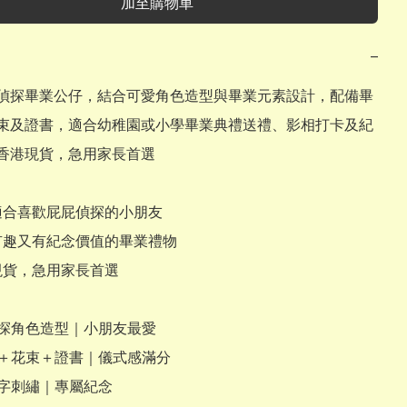
加至購物車
−
偵探畢業公仔，結合可愛角色造型與畢業元素設計，配備畢
束及證書，適合幼稚園或小學畢業典禮送禮、影相打卡及紀
香港現貨，急用家長首選

適合喜歡屁屁偵探的小朋友

份有趣又有紀念價值的畢業禮物

現貨，急用家長首選

偵探角色造型｜小朋友最愛

帽＋花束＋證書｜儀式感滿分

字刺繡｜專屬紀念
