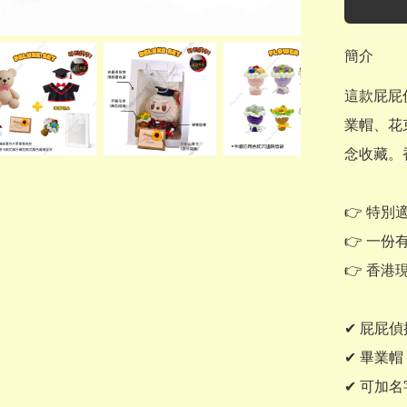
簡介
這款屁屁
業帽、花
念收藏。
👉 特別
👉 一
👉 香港
✔ 屁屁
✔ 畢業
✔ 可加名