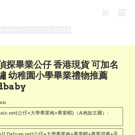
會員專區
付款方式
退貨及退款政策
最新消息
關於我們
偵探畢業公仔 香港現貨 可加名
繡 幼稚園小學畢業禮物推薦
dbaby
on
asic set(公仔+大學畢業袍+畢業帽)（A袍如主圖）:
ull Deluxe set(公仔+大學畢業袍+畢業帽+畢業證書+手