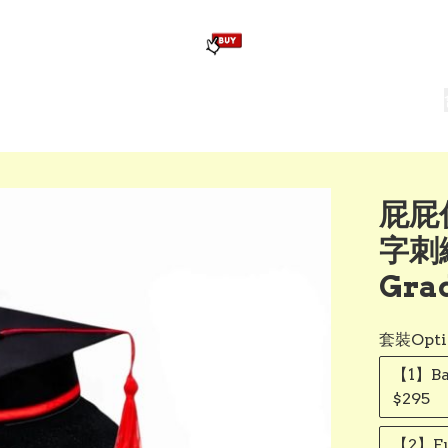
版畢業公仔
訂造公仔用畢業袍
生日派對佈置,服裝,禮物專區
Zootopia）主題生日派對用品
爆旋陀螺 Beyblade及配件
屁屁
字刺
Gra
套裝Opti
【1】B
$295
【2】F