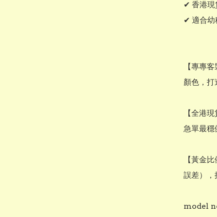
✔ 香港
✔ 適合
​【專專
顏色，打
​【全港
急單最穩
​【黃金比
誤差），
model 