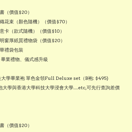
證書（價值$20）

針織花束（顏色隨機）（價值$70）

心意卡（款式隨機）（價值$10）

透明窗厚紙質禮物袋（價值$20）

豪華禮袋包裝

：畢業禮物、儀式感升級

學畢業袍 單色金領Full Deluxe set（B袍: $495)

他大學與香港大學科技大學浸會大學....etc,可先行查詢差價

證書（價值$20）
