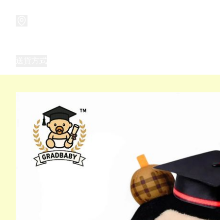
商品
兒童玩具禮品
兒童角色服 表演服
畢業禮品
正
送貨方式
Frozen 主題生日派對用品,服裝,禮物
優獸大都會（