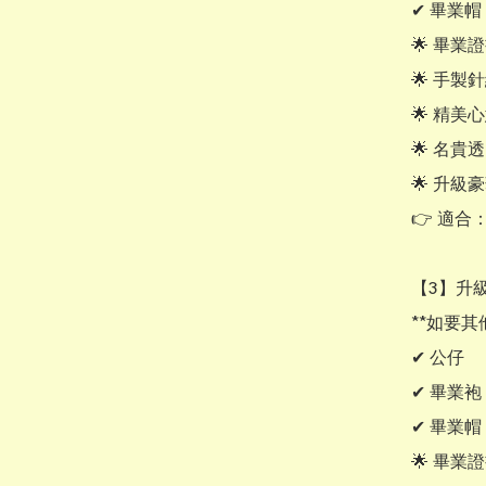
✔ 畢業帽

🌟 畢業
🌟 手製
🌟 精美
🌟 名貴
🌟 升級
👉 適合
【3】升級大
**如要其
✔ 公仔

✔ 畢業袍

✔ 畢業帽

🌟 畢業