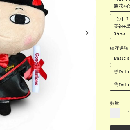
織花+心
【3】升
業袍+
$495
繡花選項
Basic
🉐Del
🉐Del
數量
−