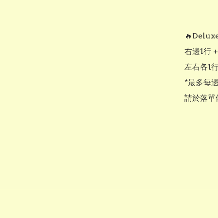
🔥Delux
右邊1行 +$
左右各1行 
*最多每
請於落單