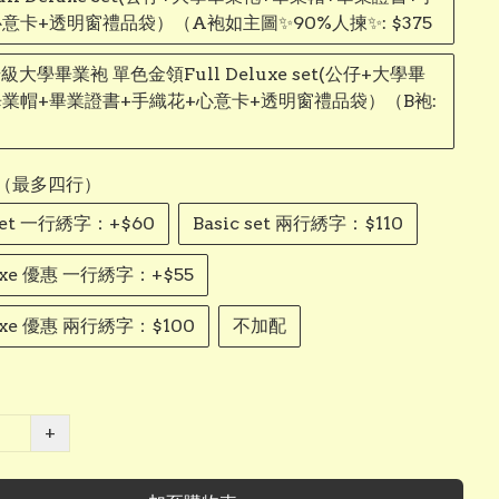
意卡+透明窗禮品袋）（A袍如主圖✨90%人揀✨: $375
級大學畢業袍 單色金領Full Deluxe set(公仔+大學畢
畢業帽+畢業證書+手織花+心意卡+透明窗禮品袋）（B袍:
（最多四行）
 set 一行綉字：+$60
Basic set 兩行綉字：$110
uxe 優惠 一行綉字：+$55
uxe 優惠 兩行綉字：$100
不加配
+