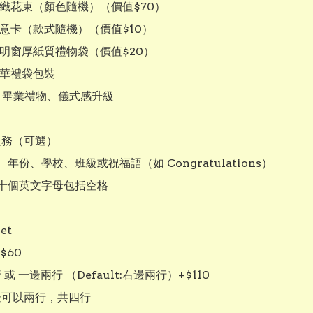
針織花束（顏色隨機）（價值$70）

心意卡（款式隨機）（價值$10）

透明窗厚紙質禮物袋（價值$20）

豪華禮袋包裝

：畢業禮物、儀式感升級

服務（可選）

年份、學校、班級或祝福語（如 Congratulations）

十個英文字母包括空格

et

$60

或 一邊兩行 （Default:右邊兩行）+$110

邊可以兩行，共四行
