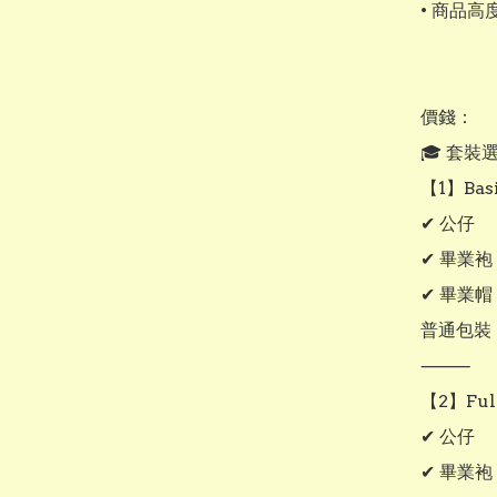
• 商品高
價錢：

🎓 套裝選
【1】Bas
✔ 公仔

✔ 畢業袍

✔ 畢業帽

普通包裝

⸻

【2】Ful
✔ 公仔

✔ 畢業袍
