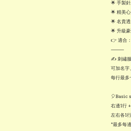
🌟 手製
🌟 精美
🌟 名貴
🌟 升級
👉 適合
⸻

✍️ 刺繡
可加名字、
每行最多
🎈Basic s
右邊1行 +
左右各1行 
*最多每