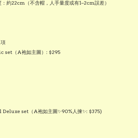
度：約22cm（不含帽，人手量度或有1–2cm誤差）

項

ic set（A袍如主圖）: $295

l Deluxe set（A袍如主圖✨90%人揀✨: $375)
