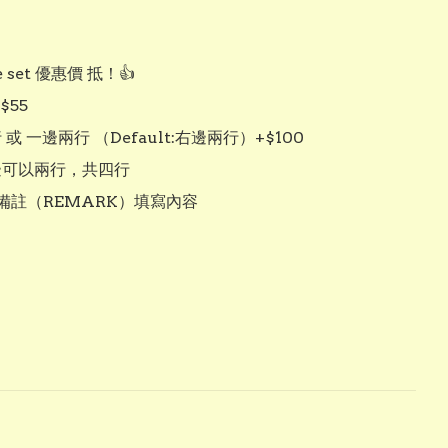
e set 優惠價 抵！👍

55

或 一邊兩行 （Default:右邊兩行）+$100

邊可以兩行，共四行

備註（REMARK）填寫內容
