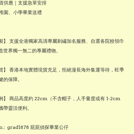
現貨供應｜支援急單安排

幼稚園、小學畢業送禮

客製】 支援全港獨家高清專屬刺繡加名服務、自選各院校領巾
造世界獨一無二的專屬禮物。

現貨】 香港本地實體現貨充足，拒絕漫長海外集運等待，旺季
健的保障。

例】 商品高度約 22cm（不含帽子，人手量度或有 1-2cm 
攜帶靈活便利。

no.:  grad1878 屁屁偵探畢業公仔
