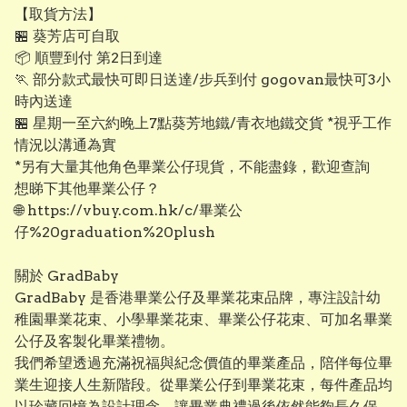
【取貨方法】
🏪 葵芳店可自取
📦 順豐到付 第2日到達
🏃 部分款式最快可即日送達/步兵到付 gogovan最快可3小
時內送達
🏪 星期一至六約晚上7點葵芳地鐵/青衣地鐵交貨 *視乎工作
情況以溝通為實
*另有大量其他角色畢業公仔現貨，不能盡錄，歡迎查詢
想睇下其他畢業公仔？
🌐 https://vbuy.com.hk/c/畢業公
仔%20graduation%20plush
關於 GradBaby
GradBaby 是香港畢業公仔及畢業花束品牌，專注設計幼
稚園畢業花束、小學畢業花束、畢業公仔花束、可加名畢業
公仔及客製化畢業禮物。
我們希望透過充滿祝福與紀念價值的畢業產品，陪伴每位畢
業生迎接人生新階段。從畢業公仔到畢業花束，每件產品均
以珍藏回憶為設計理念，讓畢業典禮過後依然能夠長久保