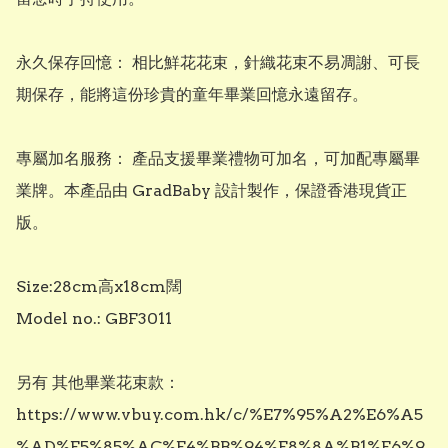
​永久保存回憶： 相比鮮花花束，針織花束不易凋謝、可長
期保存，能將這份珍貴的童年畢業回憶永遠留存。

​專屬加名服務： 產品支援畢業禮物可加名，可加配專屬畢
業牌。本產品由 GradBaby 設計製作，保證香港現貨正
版。

Size:28cm高x18cm闊

Model no.: GBF3011

另有 其他畢業花束款：

https://www.vbuy.com.hk/c/%E7%95%A2%E6%A5
%AD%E5%85%AC%E4%BB%94%E8%8A%B1%E6%9