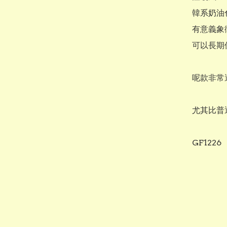
韓系奶油色
有意義象
可以長期
呢款非常
尤其比普
GF1226