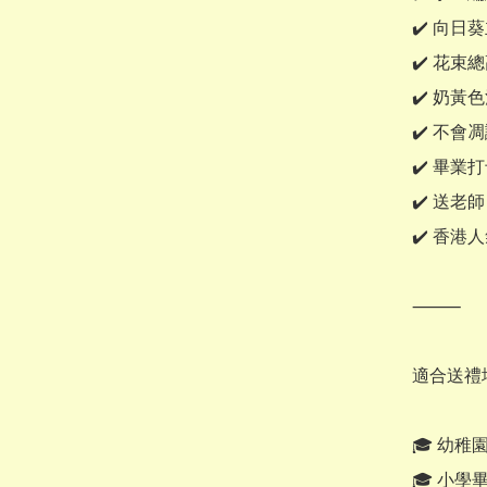
✔️ 向日
✔️ 花束總
✔️ 奶黃
✔️ 不會
✔️ 畢業
✔️ 送老師
✔️ 香港
⸻

適合送禮場
🎓 幼稚
🎓 小學