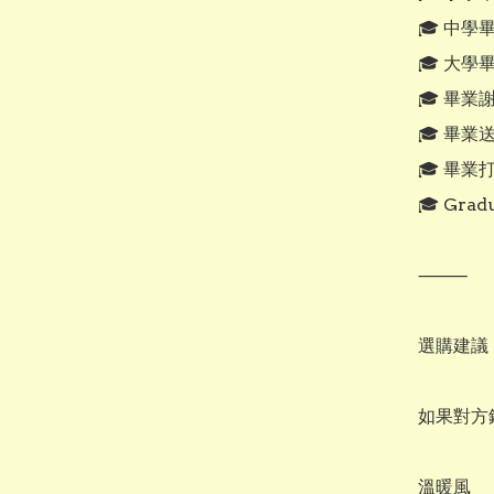
🎓 中學
🎓 大學
🎓 畢業謝
🎓 畢業送
🎓 畢業
🎓 Gradu
⸻

選購建議

如果對方
溫暖風
