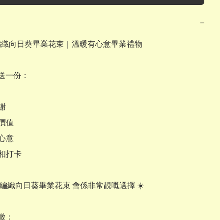
−
工編織向日葵畢業花束｜溫暖有心意畢業禮物

送一份：

謝

價值

心意

相打卡

編織向日葵畢業花束 會係非常靚嘅選擇 ☀️

：
