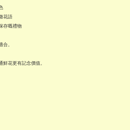


徵花語

保存嘅禮物

適合。

通鮮花更有記念價值。
