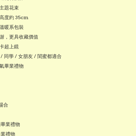
葵主題花束

高度約 35cm

色溫暖系包裝

凋謝，更具收藏價值

打卡超上鏡

 / 同學 / 女朋友 / 閨蜜都適合

人氣畢業禮物

合

園畢業禮物

畢業禮物
