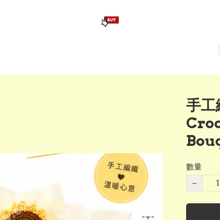
版畢業公仔
訂造公仔用畢業袍
生日派對佈置,服裝,禮物專區
Zootopia）主題生日派對用品
爆旋陀螺 Beyblade及配件
手工
Croc
Bou
數量
−