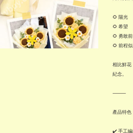
🌻 陽光

🌻 希望

🌻 勇敢前
🌻 前程似
相比鮮花
紀念。

⸻

產品特色

✔️ 手工