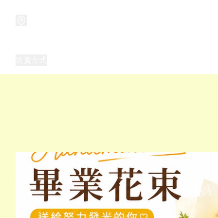
商品
兒童玩具禮品
兒童角色服 表演服
畢業禮品
正
送貨方式
Frozen 主題生日派對用品,服裝,禮物
優獸大都會（