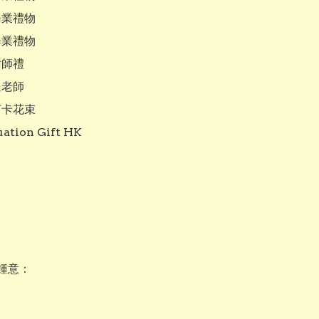
畢業禮物

畢業禮物

師禮

老師

打卡花束

ation Gift HK

鍾意：
