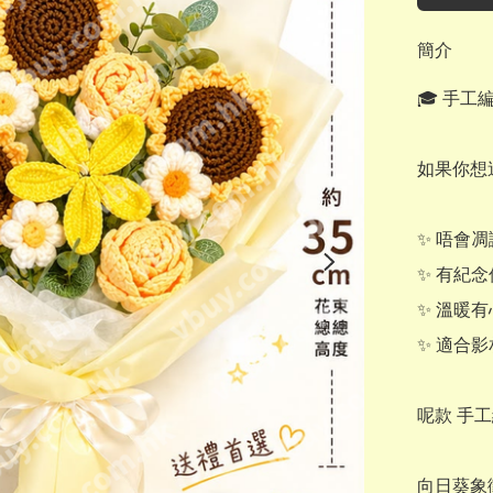
簡介
🎓 手
如果你想
✨ 唔會凋
✨ 有紀念
✨ 溫暖有
✨ 適合影
呢款 手工
向日葵象徵