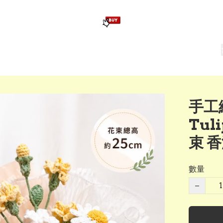
版畢業公仔
訂造公仔用畢業袍
生日派對佈置,服裝,禮物專區
Zootopia）主題生日派對用品
爆旋陀螺 Beyblade及配件
手工
Tul
束 香
數量
−