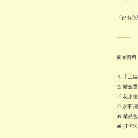
「好有心
⸻

商品資料

🌷 手工
🌼 鬱金香
📏 花束總
♾ 永不凋
🎁 精品
📸 打卡