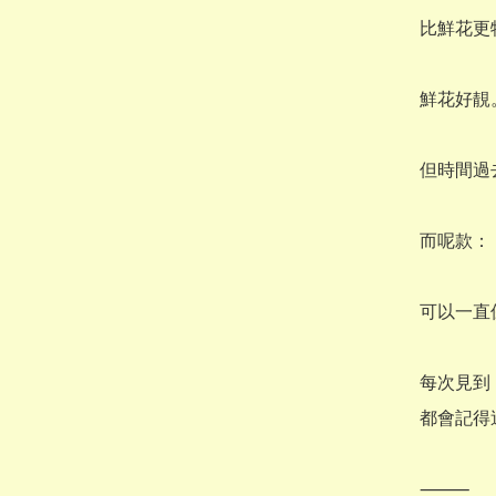
比鮮花更
鮮花好靚。
但時間過
而呢款：

可以一直
每次見到，
都會記得
⸻
