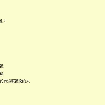
？

禮

福

一份有溫度禮物的人
