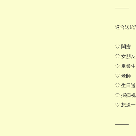
⸻

適合送給誰
♡ 閨蜜

♡ 女朋友

♡ 畢業生

♡ 老師

♡ 生日送
♡ 探病祝
♡ 想送
⸻
