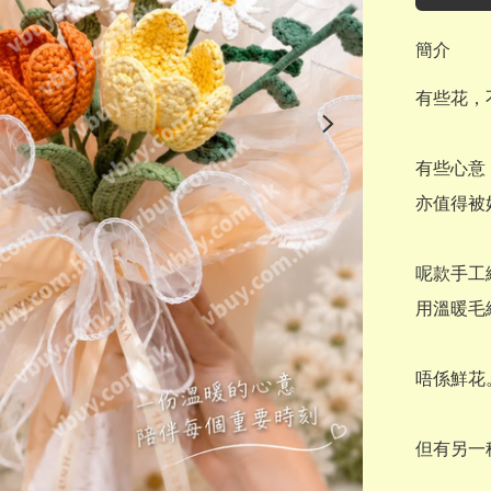
簡介
有些花，不
有些心意，
亦值得被
呢款手工
用溫暖毛
唔係鮮花。
但有另一