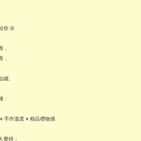
你 🌼

，

，

點綴。

：

× 手作溫度 × 精品禮物感

人覺得：
