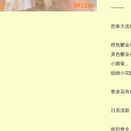
⸻

把春天送給
橙色鬱金香
黃色鬱金香
小雛菊，

細緻小花
整束花有種
日系清新 
收到會令