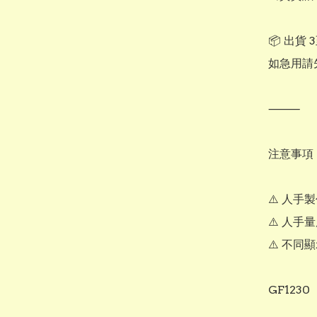
📦 出貨 
如急用請先
⸻

注意事項

⚠️ 人手
⚠️ 人手
⚠️ 不同
GF1230