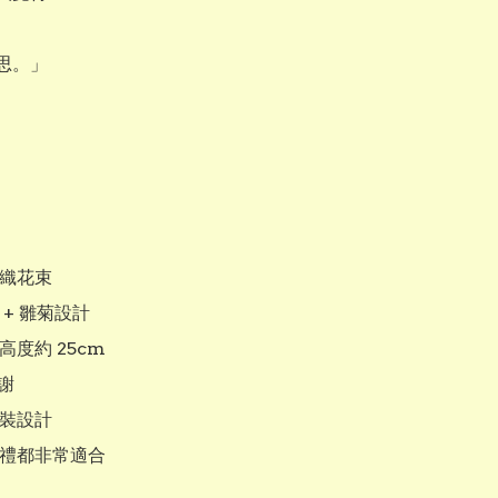
思。」

編織花束

 + 雛菊設計

高度約 25cm

謝

包裝設計

送禮都非常適合
