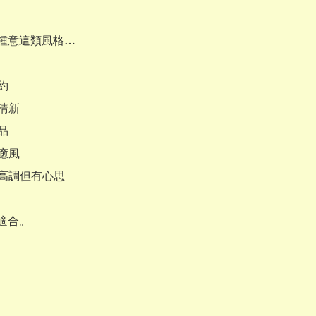
鍾意這類風格…

約

清新

品

癒風

高調但有心思

適合。
