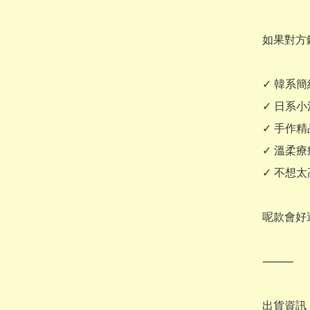
如果對方
✓ 韓系簡
✓ 日系小
✓ 手作精
✓ 溫柔療
✓ 不想太
呢款會好
⸻

出貨資訊
