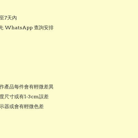
3至7天內

 WhatsApp 查詢安排

製作產品每件會有輕微差異

量度尺寸或有1-3cm誤差

顯示器或會有輕微色差
