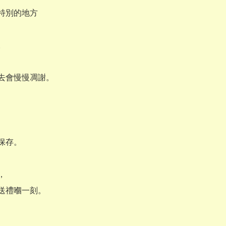
特別的地方



去會慢慢凋謝。

保存。



送禮嗰一刻。
