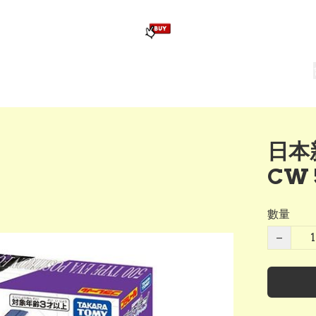
版畢業公仔
訂造公仔用畢業袍
生日派對佈置,服裝,禮物專區
Zootopia）主題生日派對用品
爆旋陀螺 Beyblade及配件
日本
CW 
數量
−