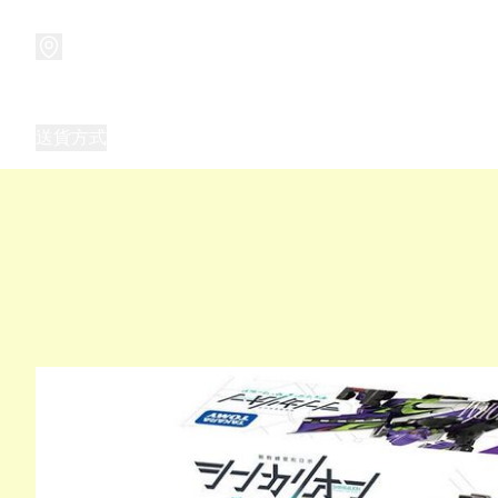
商品
兒童玩具禮品
兒童角色服 表演服
畢業禮品
正
送貨方式
Frozen 主題生日派對用品,服裝,禮物
優獸大都會（