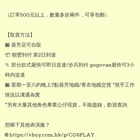
（訂單500元以上，數量多於兩件，可享包郵）

【取貨方法】

🏪 葵芳店可自取

📦 順豐到付 第2日到達

🏃 部分款式最快可即日送達/步兵到付 gogovan最快可3小
時內送達

🏪 星期一至六約晚上7點葵芳地鐵/青衣地鐵交貨 *視乎工作
情況以溝通為實

*另有大量其他角色畢業公仔現貨，不能盡錄，歡迎查詢

想睇下其他表演服？

🌐 https://vbuy.com.hk/p/COSPLAY
