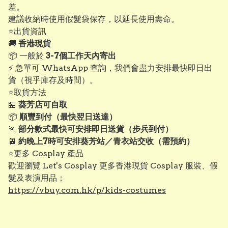
差。
建議收納時使用假髮袋保存，以延長使用壽命。
⭐出貨資訊
🚚
香港現貨
📦 一般於
3-7個工作天內寄出
⚡ 急單可 WhatsApp 查詢，我們會盡力安排最快即日出
貨（視乎庫存及時間）。
⭐取貨方法
🏪
葵芳店可自取
📦
順豐到付（最快翌日送達）
🏃
部分款式最快可安排即日送貨（步兵到付）
🚈
約晚上7時可安排葵芳站／青衣站交收（需預約）
⭐更多 Cosplay 產品
歡迎瀏覽 Let's Cosplay 更多香港現貨 Cosplay 服裝、假
髮及表演用品：
https://vbuy.com.hk/p/kids-costumes