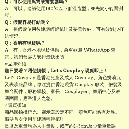
Q：可以使用風筒或捲髮器嗎？
A：可以，建議使用180°C以下低溫造型，並先於小範圍測
試。
Q：假髮容易打結嗎？
A：長假髮使用後建議輕輕梳理及妥善收納，可有效減少打
結情況。
Q：香港有現貨嗎？
A：有，香港本地現貨供應，急單歡迎 WhatsApp 查
詢，我們會盡力安排最快出貨。
⭐品牌介紹
聽日要著？唔使惆悵，Let's Cosplay 現貨即上！
Let's Cosplay 是香港兒童及成人 Cosplay、角色扮演服
及表演服品牌，專注提供香港現貨 Cosplay 服裝、假髮及
舞台配件，服務學校、家長、Cosplayer、舞蹈中心及表
演團體，應香港人之急。
⭐購買須知
商品因拍攝燈光、顯示器設定不同，顏色可能略有差異。
假髮首次使用前建議輕輕梳理。
長度及重量均為人手量度，或有約1–3cm及少量重量誤