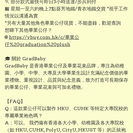
🏃 部分款式最快可即日3小時送達/步兵到付
🏪 星期一至六約晚上7點葵芳地鐵/青衣地鐵交貨 *視乎工作
情況以溝通為實
*另有大量其他角色畢業公仔現貨，不能盡錄，歡迎查詢
想睇下其他畢業公仔？
🌐
https://vbuy.com.hk/c/畢業公
仔%20graduation%20plush
🎓 關於 GradBaby
GradBaby 是香港畢業公仔及畢業花束品牌，專注為幼稚
園、小學、中學、大專及大學畢業生設計充滿紀念價值的畢
業禮物。重視設計、品質與紀念意義，致力打造可長期保存
的畢業公仔、畢業花束與可加名禮物。
【FAQ】
Q：這款業公仔可以製作 HKU、CUHK 等特定大專院校的
專屬畢業袍色嗎？
A：可以。 我們備有香港各大小學、幼稚園及各大專院校
（如 HKU, CUHK, PolyU, CityU, HKUST 等）的正統袍