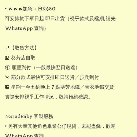
• 🔥🔥🔥加急 + HK$80

可安排於下單日起 即日出貨（視乎款式及檔期, 請先
WhatsApp 查詢）

📍【取貨方法】

🏪 葵芳店自取

📦 順豐到付（一般最快翌日送達）

🏃 部分款式最快可安排即日送貨／步兵到付

🏪 星期一至五約晚上 7 點葵芳地鐵／青衣地鐵交貨

實際安排視乎工作情況，敬請預約確認。

⭐GradBaby 客製服務

• 另有大量其他角色畢業公仔現貨，未能盡錄，歡迎 
WhatsApp 查詢。
