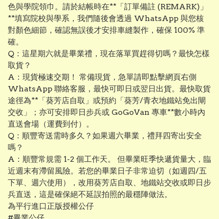
色與學院領巾。請於結帳時在**「訂單備註 (REMARK)」
**填寫院校與學系，我們隨後會透過 WhatsApp 與您核
對顏色細節，確認無誤後才安排車縫製作，確保 100% 準
確。
​Q：這星期六就是畢業禮，現在落單買趕得切嗎？最快怎樣
取貨？
A：現貨極速交期！ 常備現貨，急單請即點擊網頁右側
WhatsApp 聯絡客服，最快可即日或翌日出貨。最快取貨
途徑為**「葵芳店自取」或預約「葵芳/青衣地鐵站免出閘
交收」；亦可安排即日步兵或 GoGoVan 專車**數小時內
直送會場（運費到付）。
​Q：順豐寄送需時多久？如果週六畢業，禮拜四寄出安全
嗎？
A：順豐常規需 1-2 個工作天。 但畢業旺季快遞貨量大，臨
近週末有滯留風險。若您的畢業日子非常迫切（如週四/五
下單、週六使用），改用葵芳店自取、地鐵站交收或即日步
兵直送，這是確保絕不延誤拍照的最穩陣做法。
為平行進口正版授權公仔
#畢業公仔