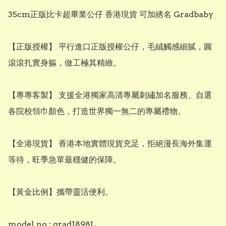
35cm正版比卡超畢業公仔 香港現貨 可加綉名 Gradbaby

【正版授權】 平行進口正版授權公仔，毛絨觸感細膩，圓
滾滾扎實身軀，做工極其精緻。

​【專專客製】 支援全港獨家高清專屬刺繡加名服務、自選
各院校領巾顏色，打造世界獨一無二的專屬禮物。

​【全港現貨】 香港本地實體現貨充足，拒絕漫長海外集運
等待，旺季急單最穩健的保障。

​【黃金比例】攜帶靈活便利。

model no.: grad1898L
