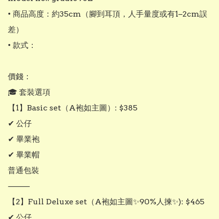
• 商品高度：約35cm（腳到耳頂，人手量度或有1–2cm誤
差）

• 款式：

價錢：

🎓 套裝選項

【1】Basic set（A袍如主圖）: $385

✔ 公仔

✔ 畢業袍

✔ 畢業帽

普通包裝

⸻

【2】Full Deluxe set（A袍如主圖✨90%人揀✨): $465

✔ 公仔
