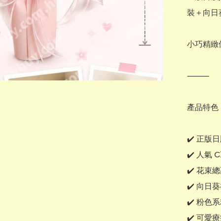
裝＋向日
小巧精緻
⸻

產品特色

✔️ 正版日版
✔️ 人氣 
✔️ 花束總
✔️ 向日
✔️ 粉色
✔️ 可愛