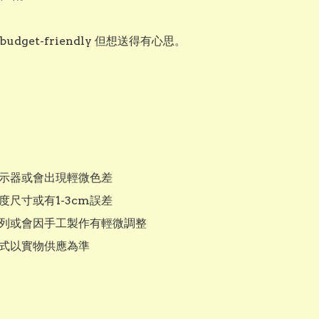
udget-friendly 但想送得有心思。

顯示器或會出現輕微色差

量度尺寸或有1-3cm誤差

排列或會因手工製作有輕微調整

款式以實物供應為準
