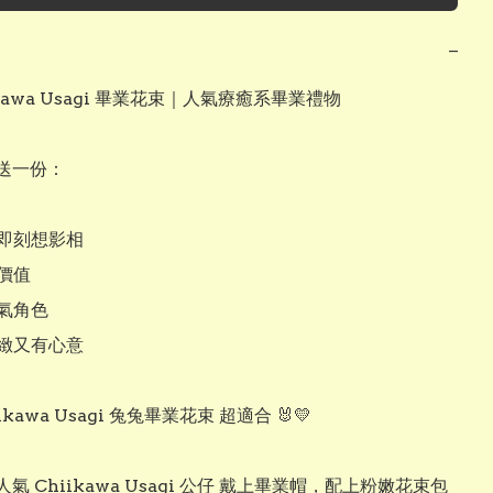
−
ikawa Usagi 畢業花束｜人氣療癒系畢業禮物

送一份：

即刻想影相

價值

氣角色

緻又有心意

ikawa Usagi 兔兔畢業花束 超適合 🐰💛

氣 Chiikawa Usagi 公仔 戴上畢業帽，配上粉嫩花束包