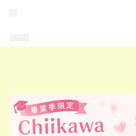
商品
兒童玩具禮品
兒童角色服 表演服
畢業禮品
正
送貨方式
Frozen 主題生日派對用品,服裝,禮物
優獸大都會（