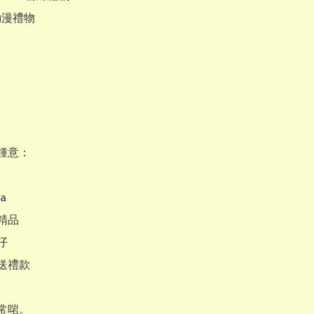
動漫禮物

鍾意：



品



送禮款

常啱。
