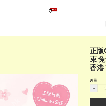
版畢業公仔
訂造公仔用畢業袍
生日派對佈置,服裝,禮物專區
Zootopia）主題生日派對用品
爆旋陀螺 Beyblade及配件
正版C
束 兔
香港 
數量
−