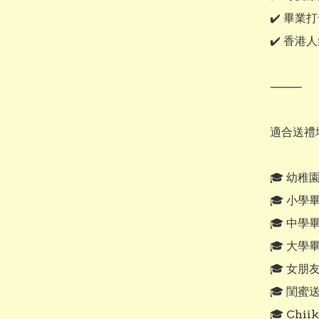
✔️ 畢業
✔️ 香港
⸻

適合送禮場
🎓 幼稚
🎓 小學
🎓 中學
🎓 大學
🎓 女朋
🎓 閨蜜送
🎓 Chi