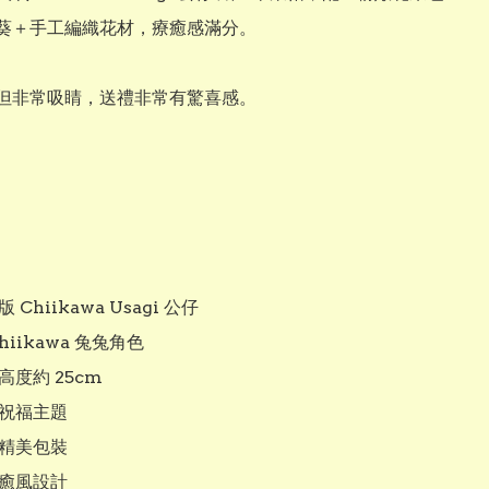
葵＋手工編織花材，療癒感滿分。

但非常吸睛，送禮非常有驚喜感。

 Chiikawa Usagi 公仔

Chiikawa 兔兔角色

高度約 25cm

葵祝福主題

系精美包裝

療癒風設計
