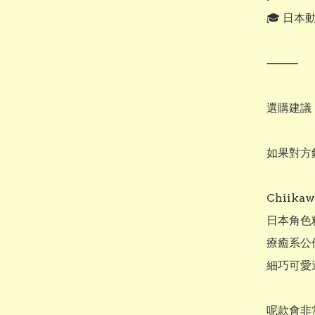
🎓 日本
⸻

選購建議

如果對方
Chiikawa
日本角色精
療癒系公仔
細巧可愛
呢款會非