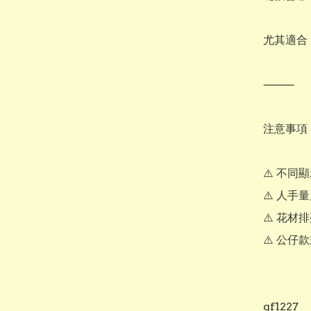
尤其適合 b
⸻

注意事項

⚠️ 不同
⚠️ 人手
⚠️ 花材
⚠️ 公仔
gf1227