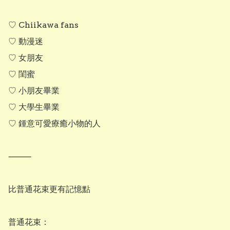
♡ Chiikawa fans

♡ 動漫迷

♡ 女朋友

♡ 閨蜜

♡ 小朋友畢業

♡ 大學生畢業

♡ 鍾意可愛療癒小物的人

⸻

比普通花束更有記憶點

普通花束：
