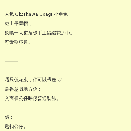
人氣 Chiikawa Usagi 小兔兔，

戴上畢業帽，

躲喺一大束溫暖手工編織花之中。

可愛到犯規。

⸻

唔只係花束，仲可以帶走 ♡

最得意嘅地方係：

入面個公仔唔係普通裝飾。

係：

匙扣公仔。
