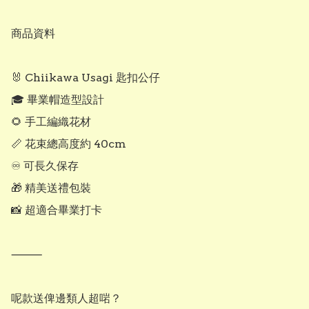
商品資料

🐰 Chiikawa Usagi 匙扣公仔

🎓 畢業帽造型設計

🌻 手工編織花材

📏 花束總高度約 40cm

♾ 可長久保存

🎁 精美送禮包裝

📸 超適合畢業打卡

⸻

呢款送俾邊類人超啱？
