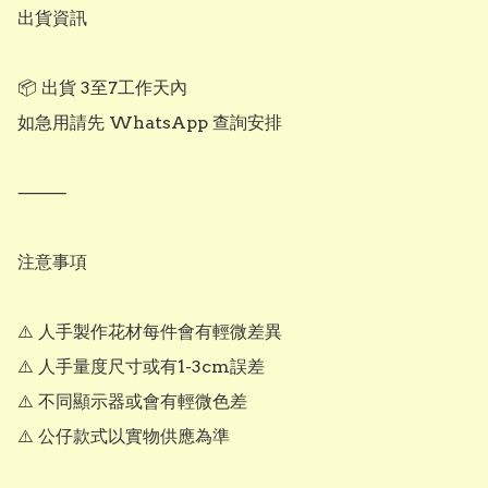
出貨資訊

📦 出貨 3至7工作天內

如急用請先 WhatsApp 查詢安排

⸻

注意事項

⚠️ 人手製作花材每件會有輕微差異

⚠️ 人手量度尺寸或有1-3cm誤差

⚠️ 不同顯示器或會有輕微色差

⚠️ 公仔款式以實物供應為準
