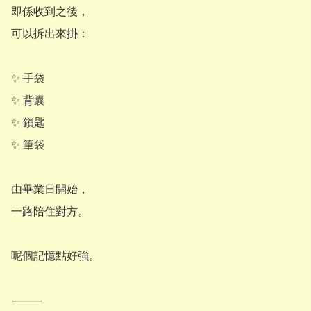
即係收到之後，

可以拆出來掛：

✨ 手袋

✨ 背囊

✨ 鎖匙

✨ 筆袋

由畢業日開始，

一路陪住對方。

呢個記憶點好強。

⸻
