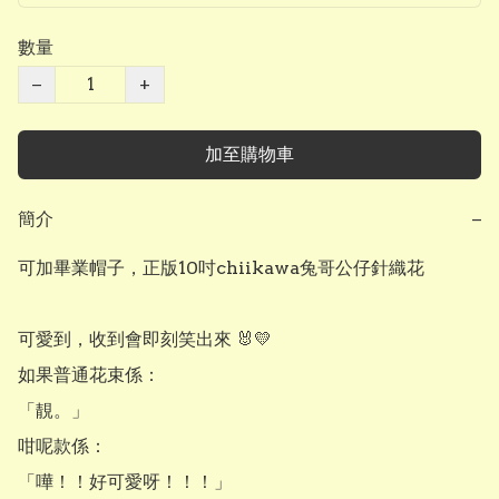
數量
−
+
加至購物車
簡介
−
可加畢業帽子，正版10吋chiikawa兔哥公仔針織花

可愛到，收到會即刻笑出來 🐰💛

如果普通花束係：

「靚。」

咁呢款係：

「嘩！！好可愛呀！！！」
