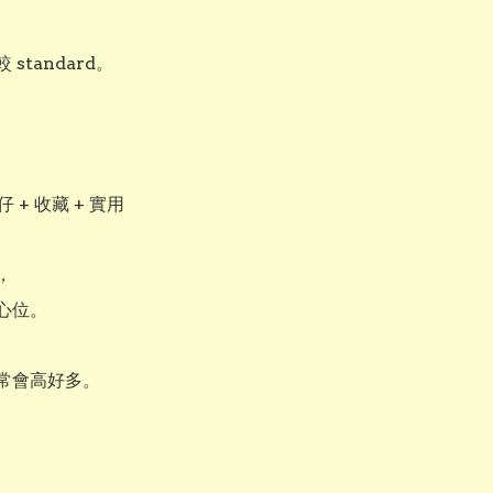
standard。

仔 + 收藏 + 實用



心位。

常會高好多。
