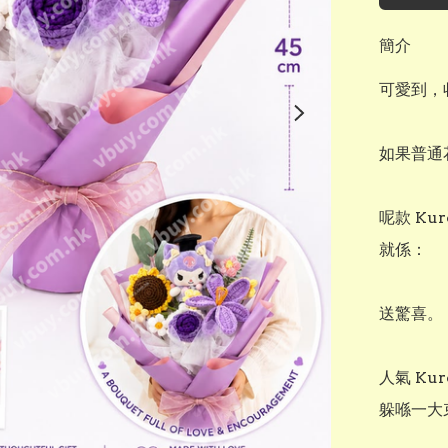
簡介
可愛到，收
如果普通
呢款 Kur
就係：

送驚喜。

人氣 Ku
躲喺一大