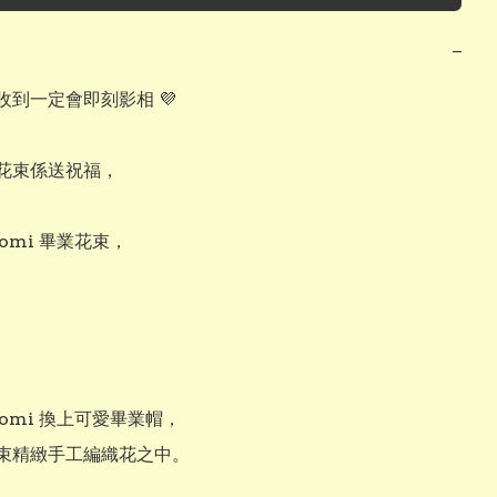
−
到一定會即刻影相 💜

花束係送祝福，

omi 畢業花束，

romi 換上可愛畢業帽，

束精緻手工編織花之中。
