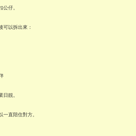
扣公仔。

後可以拆出來：

伴

業日靚。

以一直陪住對方。
