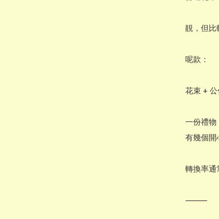
靚，但比較 
呢款：

花束 + 公
一份禮物，
有幾個開
轉換率通
⸻
