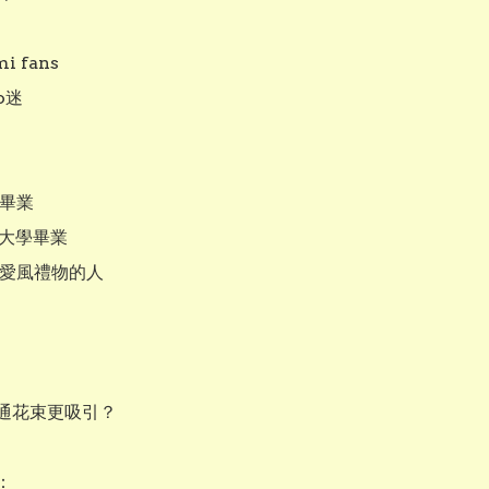
i fans

o迷

畢業

 大學畢業

愛風禮物的人

通花束更吸引？


