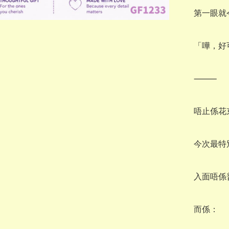
第一眼就
「嘩，好
⸻

唔止係花
今次最特
入面唔係
而係：
