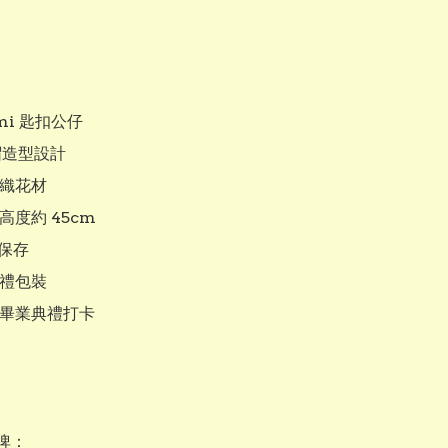
omi 匙扣公仔

帽造型設計

編織花材

高度約 45cm

保存

送禮包裝

合畢業典禮打卡

：
