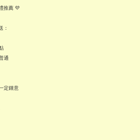
推薦 💜

：

點

普通

一定鍾意


