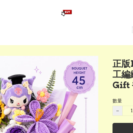
版畢業公仔
訂造公仔用畢業袍
生日派對佈置,服裝,禮物專區
Zootopia）主題生日派對用品
爆旋陀螺 Beyblade及配件
正版
工編織
Gi
數量
−