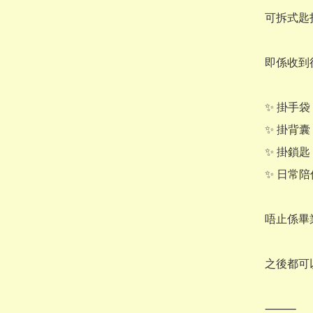
可拆式匙
即係收到
✨ 掛手袋

✨ 掛背囊

✨ 掛鎖匙

✨ 日常陪
唔止係畢
之後都可
⸻
