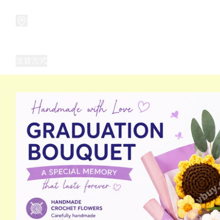
商品
兒童玩具禮品
兒童角色服 表演服
畢業禮品
正
送貨方式
Frozen 主題生日派對用品,服裝,禮物
優獸大都會（