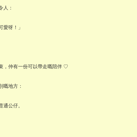
令人：

可愛呀！」

束，仲有一份可以帶走嘅陪伴 ♡

別嘅地方：

普通公仔。
