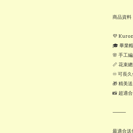
商品資料

💜 Kur
🎓 畢業
🌸 手工
📏 花束總
♾ 可長久
🎁 精美
📸 超適
⸻

最適合送俾