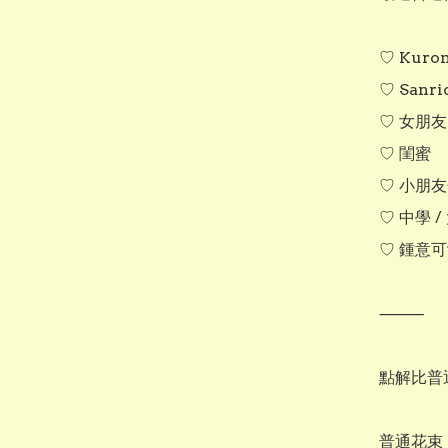
♡ Kurom
♡ Sanri
♡ 女朋友

♡ 閨蜜

♡ 小朋友
♡ 中學 /
♡ 鍾意可
⸻

點解比普
普通花束：