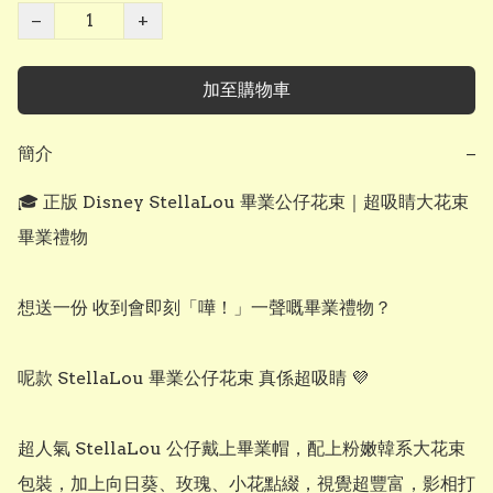
−
+
加至購物車
簡介
−
🎓 正版 Disney StellaLou 畢業公仔花束｜超吸睛大花束
畢業禮物

想送一份 收到會即刻「嘩！」一聲嘅畢業禮物？

呢款 StellaLou 畢業公仔花束 真係超吸睛 💜

超人氣 StellaLou 公仔戴上畢業帽，配上粉嫩韓系大花束
包裝，加上向日葵、玫瑰、小花點綴，視覺超豐富，影相打