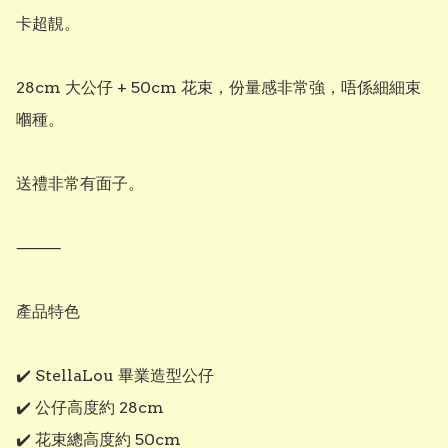
卡超靚。

28cm 大公仔 + 50cm 花束，份量感非常強，唔係細細束
嗰種。

送禮非常有面子。

⸻

產品特色

✔️ StellaLou 畢業造型公仔

✔️ 公仔高度約 28cm

✔️ 花束總高度約 50cm
