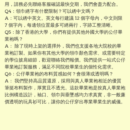
用，請務必先聯絡客服確認最快交期，我們會盡力配合。
Q4：領巾綉字有什麼限制？可以綉中文嗎？
A：可以綉中英文。英文每行建議 12 個字母內，中文則限
7 個字內，每邊領位置最多可綉兩行，字跡工整清晰。
Q5：除了香港的大學，你們有提供其他外國大學的公仔畢
業袍嗎？
A： 除了現時上架的選擇外，我們也支援各地大院校的畢
業袍訂製。如果你有其他大學的領巾顏色需求、或需要特定
的學位披肩細節，歡迎聯絡我們報價。我們提供一站式公仔
畢業袍訂製服務，滿足不同院校畢業生的個性化需求。
Q6：公仔畢業袍的布料質感如何？會很薄或透明嗎？
A： 我們堅持高品質還原，採用與真人畢業袍相近的優質
筆挺布料製作，厚實且不透光。這款畢業袍是按真人畢業袍
比例構造設計，袖口、領巾與垂墜感均力求真實，非一般廉
價透明的玩具衫可比，讓你的公仔穿出專業畢業生的威儀。