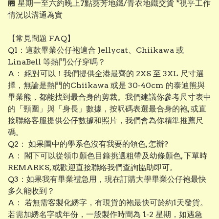
🏪 星期一至六約晚上7點葵芳地鐵/青衣地鐵交貨 *視乎工作
情況以溝通為實
【常見問題 FAQ】
Q1：這款畢業公仔袍適合 Jellycat、Chiikawa 或
LinaBell 等熱門公仔穿嗎？
A： 絕對可以！我們提供全港最齊的 2XS 至 3XL 尺寸選
擇，無論是熱門的Chiikawa 或是 30-40cm 的泰迪熊與
畢業熊，都能找到最合身的剪裁。我們建議你參考尺寸表中
的「頸圍」與「身長」數據，按呎碼表選最合身的袍, 或直
接聯絡客服提供公仔數據和照片，我們會為你精準推薦尺
碼。
Q2： 如果圖中的學系色沒有我要的領色, 怎辦?
A： 閣下可以從領巾顏色目錄挑選粗帶及幼條顏色, 下單時
REMARKS, 或歡迎直接聯絡我們查詢協助即可。
Q3：如果我有畢業禮急用，現在訂購大學畢業公仔袍最快
多久能收到？
A： 若無需客製化綉字，有現貨的袍最快可於約1天發貨。
若需加綉名字或年份，一般製作時間為 1-2 星期，如遇急