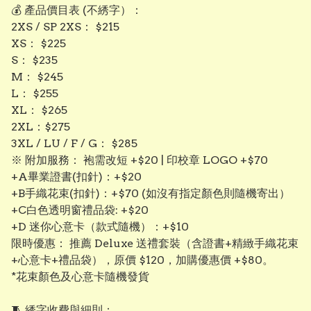
💰 產品價目表 (不綉字）：
​2XS / SP 2XS： $215
​XS： $225
​S： $235
​M： $245
​L： $255
​XL： $265
​2XL：$275
3XL / LU / F / G： $285
​※ 附加服務： 袍需改短 +$20 | 印校章 LOGO +$70
+A畢業證書(扣針)：+$20
+B手織花束(扣針)：+$70 (如沒有指定顏色則隨機寄出）
+C白色透明窗禮品袋: +$20
+D 迷你心意卡（款式隨機）：+$10
限時優惠： 推薦 Deluxe 送禮套裝（含證書+精緻手織花束
+心意卡+禮品袋），原價 $120，加購優惠價 +$80。
*花束顏色及心意卡隨機發貨
​🧵 綉字收費與細則：