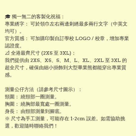
​🎓 獨一無二的客製化祝福：
專業綉字： 可於領巾左右兩邊刺綉最多兩行文字（中英文
均可）。
​官方質感： 可加購印製自訂學校 LOGO / 校章，增加專業
認證度。
​📐 全港最齊尺寸 (2XS 至 3XL)：
我們提供由 2XS、XS、S、M、L、XL、2XL 至 3XL 的
超全尺寸，確保由細小掛飾到大型畢業熊都能穿出專業質
感。
測量公仔方法（請參考尺寸圖示）：
頸圍： 繞頸部一圈測量。
​胸圍： 繞胸部最寬處一圈測量。
​身長： 由頸部測量到腳底。
※ 尺寸為手工測量，可能存在 1-2cm 誤差。如需協助挑
選，歡迎隨時聯絡我們！