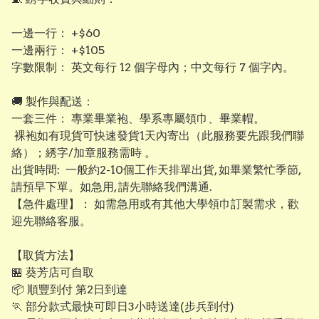
​一邊一行： +$60
​一邊兩行： +$105
​字數限制： 英文每行 12 個字母內；中文每行 7 個字內。
​​🚚 製作與配送：
​一套三件： 專業畢業袍、學系專屬領巾、畢業帽。
裸袍如有現貨可快速發貨1天內寄出（此服務要先跟我們聯
絡）；綉字/加章服務需時 。
出貨時間: 一般約2-10個工作天排單出貨, 如畢業繁忙季節,
請預早下單。如急用, 請先聯絡我們溝通.
【​急件處理】： 如需急用或有其他大學領巾訂製需求，歡
迎先聯絡客服。
【取貨方法】
🏪 葵芳店可自取
📦 順豐到付 第2日到達
🏃 部分款式最快可即日3小時送達(步兵到付)