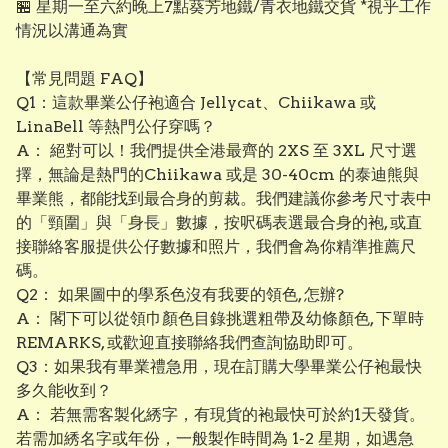
🏪 星期一至六約晚上7點葵芳地鐵/青衣地鐵交貨 *視乎工作
情況以溝通為實
【常見問題 FAQ】
Q1：這款畢業公仔袍適合 Jellycat、Chiikawa 或
LinaBell 等熱門公仔穿嗎？
A： 絕對可以！我們提供全港最齊的 2XS 至 3XL 尺寸選
擇，無論是熱門的Chiikawa 或是 30-40cm 的泰迪熊與
畢業熊，都能找到最合身的剪裁。我們建議你參考尺寸表中
的「頸圍」與「身長」數據，按呎碼表選最合身的袍, 或直
接聯絡客服提供公仔數據和照片，我們會為你精準推薦尺
碼。
Q2： 如果圖中的學系色沒有我要的領色, 怎辦?
A： 閣下可以從領巾顏色目錄挑選粗帶及幼條顏色, 下單時
REMARKS, 或歡迎直接聯絡我們查詢協助即可。
Q3：如果我有畢業禮急用，現在訂購大學畢業公仔袍最快
多久能收到？
A： 若無需客製化綉字，有現貨的袍最快可於約1天發貨。
若需加綉名字或年份，一般製作時間為 1-2 星期，如遇急