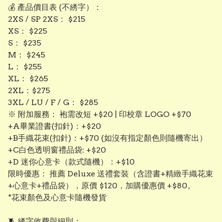
💰 產品價目表 (不綉字）：
​2XS / SP 2XS： $215
​XS： $225
​S： $235
​M： $245
​L： $255
​XL： $265
​2XL：$275
3XL / LU / F / G： $285
​※ 附加服務： 袍需改短 +$20 | 印校章 LOGO +$70
+A畢業證書(扣針)：+$20
+B手織花束(扣針)：+$70 (如沒有指定顏色則隨機寄出）
+C白色透明窗禮品袋: +$20
+D 迷你心意卡（款式隨機）：+$10
限時優惠： 推薦 Deluxe 送禮套裝（含證書+精緻手織花束
+心意卡+禮品袋），原價 $120，加購優惠價 +$80。
*花束顏色及心意卡隨機發貨
​🧵 綉字收費與細則：