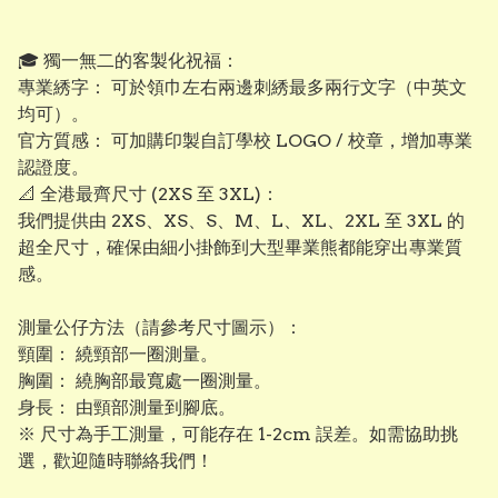
​🎓 獨一無二的客製化祝福：
專業綉字： 可於領巾左右兩邊刺綉最多兩行文字（中英文
均可）。
​官方質感： 可加購印製自訂學校 LOGO / 校章，增加專業
認證度。
​📐 全港最齊尺寸 (2XS 至 3XL)：
我們提供由 2XS、XS、S、M、L、XL、2XL 至 3XL 的
超全尺寸，確保由細小掛飾到大型畢業熊都能穿出專業質
感。
測量公仔方法（請參考尺寸圖示）：
頸圍： 繞頸部一圈測量。
​胸圍： 繞胸部最寬處一圈測量。
​身長： 由頸部測量到腳底。
※ 尺寸為手工測量，可能存在 1-2cm 誤差。如需協助挑
選，歡迎隨時聯絡我們！