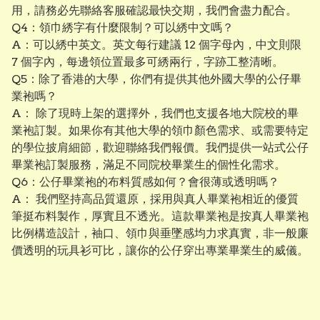
用，請務必先聯絡客服確認最快交期，我們會盡力配合。
Q4：領巾綉字有什麼限制？可以綉中文嗎？
A：可以綉中英文。英文每行建議 12 個字母內，中文則限
7 個字內，每邊領位置最多可綉兩行，字跡工整清晰。
Q5：除了香港的大學，你們有提供其他外國大學的公仔畢
業袍嗎？
A： 除了現時上架的選擇外，我們也支援各地大院校的畢
業袍訂製。如果你有其他大學的領巾顏色需求、或需要特定
的學位披肩細節，歡迎聯絡我們報價。我們提供一站式公仔
畢業袍訂製服務，滿足不同院校畢業生的個性化需求。
Q6：公仔畢業袍的布料質感如何？會很薄或透明嗎？
A： 我們堅持高品質還原，採用與真人畢業袍相近的優質
筆挺布料製作，厚實且不透光。這款畢業袍是按真人畢業袍
比例構造設計，袖口、領巾與垂墜感均力求真實，非一般廉
價透明的玩具衫可比，讓你的公仔穿出專業畢業生的威儀。