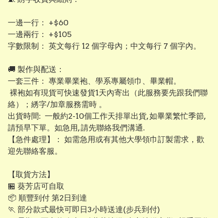
​一邊一行： +$60
​一邊兩行： +$105
​字數限制： 英文每行 12 個字母內；中文每行 7 個字內。
​​🚚 製作與配送：
​一套三件： 專業畢業袍、學系專屬領巾、畢業帽。
裸袍如有現貨可快速發貨1天內寄出（此服務要先跟我們聯
絡）；綉字/加章服務需時 。
出貨時間: 一般約2-10個工作天排單出貨, 如畢業繁忙季節,
請預早下單。如急用, 請先聯絡我們溝通.
【​急件處理】： 如需急用或有其他大學領巾訂製需求，歡
迎先聯絡客服。
【取貨方法】
🏪 葵芳店可自取
📦 順豐到付 第2日到達
🏃 部分款式最快可即日3小時送達(步兵到付)