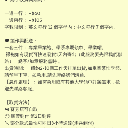
​一邊一行： +$60
​一邊兩行： +$105
​字數限制： 英文每行 12 個字母內；中文每行 7 個字內。
​​🚚 製作與配送：
​一套三件： 專業畢業袍、學系專屬領巾、畢業帽。
裸袍如有現貨可快速發貨1天內寄出（此服務要先跟我們聯
絡）；綉字/加章服務需時 。
出貨時間: 一般約2-10個工作天排單出貨, 如畢業繁忙季節,
請預早下單。如急用, 請先聯絡我們溝通.
【​急件處理】： 如需急用或有其他大學領巾訂製需求，歡
迎先聯絡客服。
【取貨方法】
🏪 葵芳店可自取
📦 順豐到付 第2日到達
🏃 部分款式最快可即日3小時送達(步兵到付)