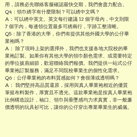
用，請務必先聯絡客服確認最快交期，我們會盡力配合。
Q4：領巾綉字有什麼限制？可以綉中文嗎？
A：可以綉中英文。英文每行建議 12 個字母內，中文則限
7 個字內，每邊領位置最多可綉兩行，字跡工整清晰。
Q5：除了香港的大學，你們有提供其他外國大學的公仔畢
業袍嗎？
A： 除了現時上架的選擇外，我們也支援各地大院校的畢
業袍訂製。如果你有其他大學的領巾顏色需求、或需要特定
的學位披肩細節，歡迎聯絡我們報價。我們提供一站式公仔
畢業袍訂製服務，滿足不同院校畢業生的個性化需求。
Q6：公仔畢業袍的布料質感如何？會很薄或透明嗎？
A： 我們堅持高品質還原，採用與真人畢業袍相近的優質
筆挺布料製作，厚實且不透光。這款畢業袍是按真人畢業袍
比例構造設計，袖口、領巾與垂墜感均力求真實，非一般廉
價透明的玩具衫可比，讓你的公仔穿出專業畢業生的威儀。