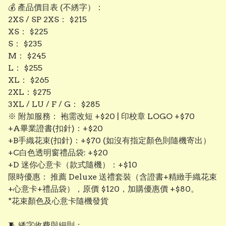
💰 產品價目表 (不綉字）：
​2XS / SP 2XS： $215
​XS： $225
​S： $235
​M： $245
​L： $255
​XL： $265
​2XL：$275
3XL / LU / F / G： $285
​※ 附加服務： 袍需改短 +$20 | 印校章 LOGO +$70
+A畢業證書(扣針)：+$20
+B手織花束(扣針)：+$70 (如沒有指定顏色則隨機寄出）
+C白色透明窗禮品袋: +$20
+D 迷你心意卡（款式隨機）：+$10
限時優惠： 推薦 Deluxe 送禮套裝（含證書+精緻手織花束
+心意卡+禮品袋），原價 $120，加購優惠價 +$80。
*花束顏色及心意卡隨機發貨
​🧵 綉字收費與細則：