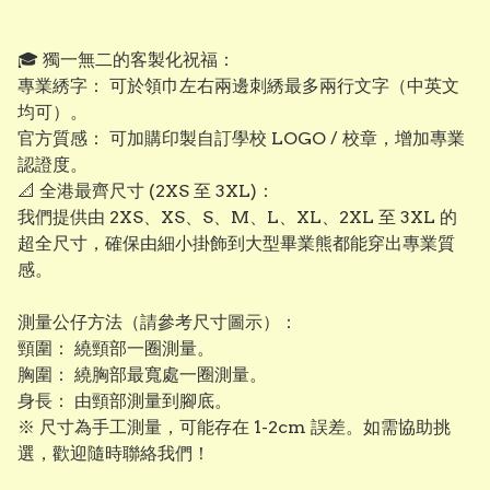
​🎓 獨一無二的客製化祝福：
專業綉字： 可於領巾左右兩邊刺綉最多兩行文字（中英文
均可）。
​官方質感： 可加購印製自訂學校 LOGO / 校章，增加專業
認證度。
​📐 全港最齊尺寸 (2XS 至 3XL)：
我們提供由 2XS、XS、S、M、L、XL、2XL 至 3XL 的
超全尺寸，確保由細小掛飾到大型畢業熊都能穿出專業質
感。
測量公仔方法（請參考尺寸圖示）：
頸圍： 繞頸部一圈測量。
​胸圍： 繞胸部最寬處一圈測量。
​身長： 由頸部測量到腳底。
※ 尺寸為手工測量，可能存在 1-2cm 誤差。如需協助挑
選，歡迎隨時聯絡我們！