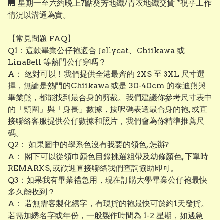
🏪 星期一至六約晚上7點葵芳地鐵/青衣地鐵交貨 *視乎工作
情況以溝通為實。
【常見問題 FAQ】
Q1：這款畢業公仔袍適合 Jellycat、Chiikawa 或
LinaBell 等熱門公仔穿嗎？
A： 絕對可以！我們提供全港最齊的 2XS 至 3XL 尺寸選
擇，無論是熱門的Chiikawa 或是 30-40cm 的泰迪熊與
畢業熊，都能找到最合身的剪裁。我們建議你參考尺寸表中
的「頸圍」與「身長」數據，按呎碼表選最合身的袍, 或直
接聯絡客服提供公仔數據和照片，我們會為你精準推薦尺
碼。
Q2： 如果圖中的學系色沒有我要的領色, 怎辦?
A： 閣下可以從領巾顏色目錄挑選粗帶及幼條顏色, 下單時
REMARKS, 或歡迎直接聯絡我們查詢協助即可。
Q3：如果我有畢業禮急用，現在訂購大學畢業公仔袍最快
多久能收到？
A： 若無需客製化綉字，有現貨的袍最快可於約1天發貨。
若需加綉名字或年份，一般製作時間為 1-2 星期，如遇急