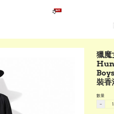
版畢業公仔
訂造公仔用畢業袍
生日派對佈置,服裝,禮物專區
Zootopia）主題生日派對用品
爆旋陀螺 Beyblade及配件
獵魔
Hun
Boy
裝香港
數量
−