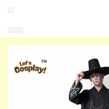
商品
兒童玩具禮品
兒童角色服 表演服
畢業禮品
正
送貨方式
Frozen 主題生日派對用品,服裝,禮物
優獸大都會（