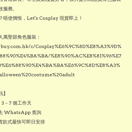
收服務。

唔使惆悵，Let's Cosplay 現貨即上！

人萬聖節角色服裝： 

//vbuy.com.hk/c/Cosplay%E6%9C%8D%E8%A3%9D%
88%90%E4%BA%BA/%E8%90%AC%E8%81%96%E7
0%E6%88%90%E4%BA%BA%E6%9C%8D%E8%A3%
lloween%20costume%20adult

】

 3－7 個工作天

 WhatsApp 查詢

現貨款式最快可即日安排
