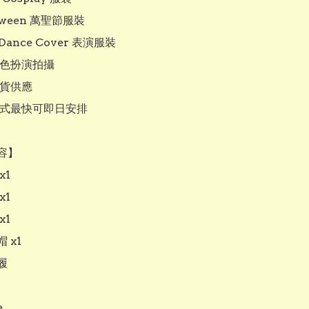
loween 萬聖節服裝

 Dance Cover 表演服裝

角色扮演拍攝

現貨供應

款式最快可即日安排

】

1

1

1

x1




