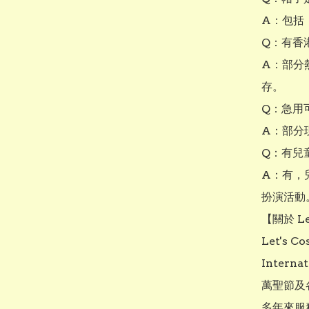
A：包括
Q：有香
A：部分
存。

Q：急用
A：部分
Q：有兒
A：有，
扮演活動。
【關於 Let
Let's
Intern
萬聖節及
多年來服