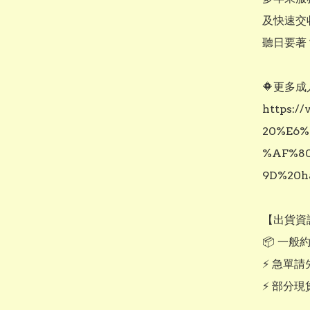
及快速交
聽日要著？
🔶更多成
https:
20%E6%
%AF%8
9D%20ha
【出貨資訊
📦 一般約
⚡ 急單請先
⚡ 部分