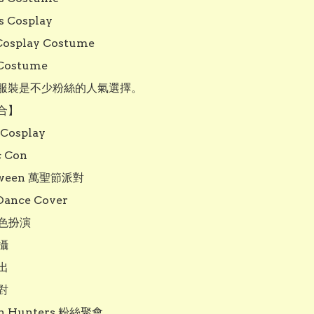
s Cosplay

osplay Costume

Costume

服裝是不少粉絲的人氣選擇。

】

osplay

 Con

oween 萬聖節派對

Dance Cover

色扮演

攝

出

對

n Hunters 粉絲聚會
