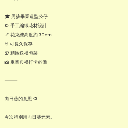
🎓 男孩畢業造型公仔

🌻 手工編織花材設計

📏 花束總高度約 30cm

♾ 可長久保存

🎁 精緻送禮包裝

📸 畢業典禮打卡必備

⸻

向日葵的意思 🌻

今次特別用向日葵元素。
